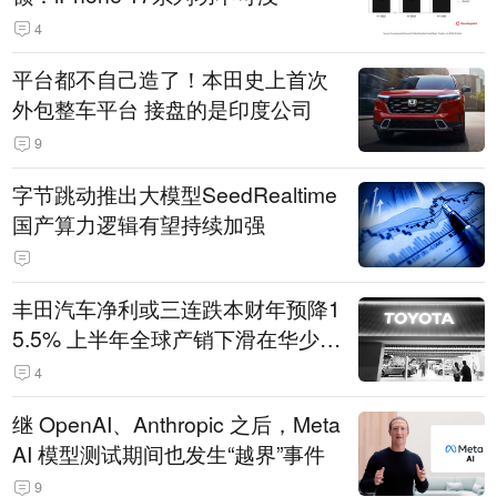
4
平台都不自己造了！本田史上首次
外包整车平台 接盘的是印度公司
9
字节跳动推出大模型SeedRealtime
国产算力逻辑有望持续加强
丰田汽车净利或三连跌本财年预降1
5.5% 上半年全球产销下滑在华少卖
14.3万辆
4
继 OpenAI、Anthropic 之后，Meta
AI 模型测试期间也发生“越界”事件
9