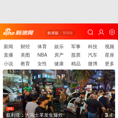
标准版
智能版
新闻
财经
体育
娱乐
军事
科技
视频
直播
美图
NBA
房产
股票
汽车
星座
小说
教育
女性
健康
精品
微博
更多
图集
4
云南弥勒：欢庆火把节
/
6