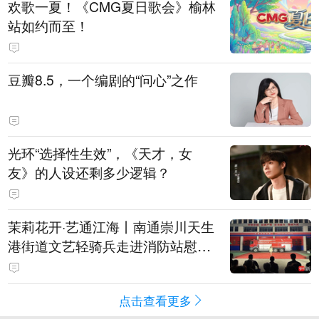
欢歌一夏！《CMG夏日歌会》榆林
站如约而至！
豆瓣8.5，一个编剧的“问心”之作
光环“选择性生效”，《天才，女
友》的人设还剩多少逻辑？
茉莉花开·艺通江海丨南通崇川天生
港街道文艺轻骑兵走进消防站慰问
火焰蓝
点击查看更多