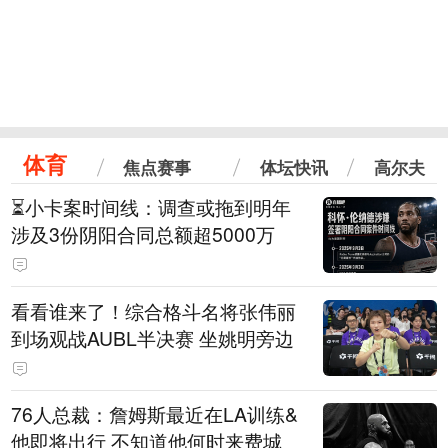
体育
焦点赛事
体坛快讯
高尔夫
⏳️小卡案时间线：调查或拖到明年
涉及3份阴阳合同总额超5000万
看看谁来了！综合格斗名将张伟丽
到场观战AUBL半决赛 坐姚明旁边
76人总裁：詹姆斯最近在LA训练&
他即将出行 不知道他何时来费城