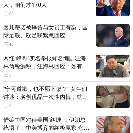
人，咱们才170人
92
因凡蒂诺被爆曾与女员工有染，国
际足联、欧足联紧急回应
45
网红“峰哥”实名举报知名编剧汪海
林偷税漏税，汪海林回应：如有违
法行为，相关机构自会进行评判和
5
处理
“宁可道歉，也不愿下架？” 女生们
讲述：名创优品一次性内裤，就
是“一次性社死”单品？
9
借鉴中国对待美国“纠缠”，伊朗总
统悟了：中美博弈的终极赢家 永远