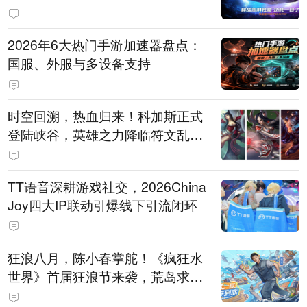
打造旗舰供电方案
2026年6大热门手游加速器盘点：
国服、外服与多设备支持
时空回溯，热血归来！科加斯正式
登陆峡谷，英雄之力降临符文乱
斗！
TT语音深耕游戏社交，2026China
Joy四大IP联动引爆线下引流闭环
狂浪八月，陈小春掌舵！《疯狂水
世界》首届狂浪节来袭，荒岛求生
直播即将开启