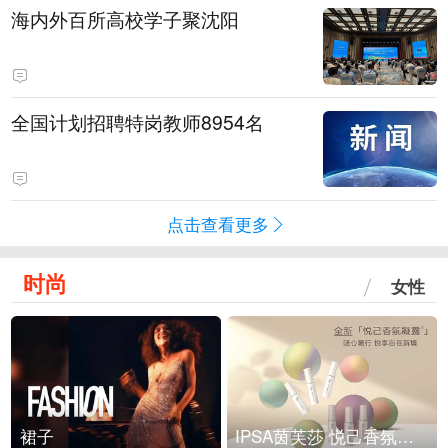
海内外百所高校学子聚沈阳
全国计划招聘特岗教师8954名
点击查看更多
时尚
女性
裙子
IPSA茵芙莎 悦己香氛凝露上市