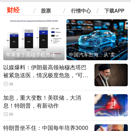
财经
股票
行情中心
下载APP
苹果拿下高端手机市场65%的份额：iPhone 17系列功不可没
中国汽车出海：从“卖出去”到“走进去”
以媒爆料：伊朗最高领袖穆杰塔巴
被紧急送医，情况极度危急，“可能
随时会死去”
38
加息，重大变数！美联储，大消
息！特朗普，有新动作
26
特朗普坐不住：中国每年培养3000