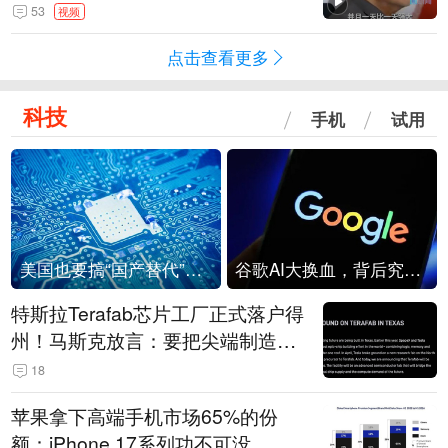
是埋头发展的那一国 伊朗要学中
53
视频
国“做好自己的事”
点击查看更多
科技
手机
试用
美国也要搞“国产替代”？先算清三笔账
谷歌AI大换血，背后究竟发生了什么？
特斯拉Terafab芯片工厂正式落户得
州！马斯克放言：要把尖端制造带
回美国
18
苹果拿下高端手机市场65%的份
额：iPhone 17系列功不可没