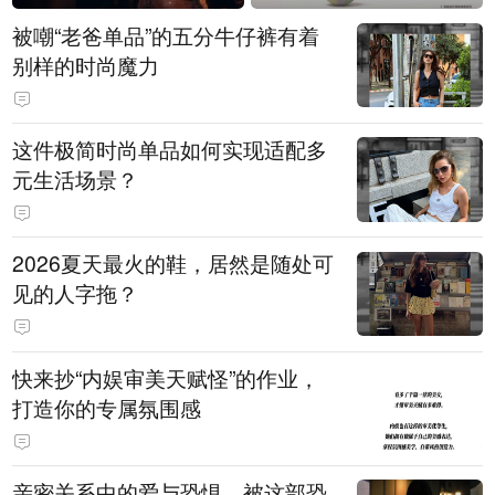
被嘲“老爸单品”的五分牛仔裤有着
别样的时尚魔力
这件极简时尚单品如何实现适配多
元生活场景？
2026夏天最火的鞋，居然是随处可
见的人字拖？
快来抄“内娱审美天赋怪”的作业，
打造你的专属氛围感
亲密关系中的爱与恐惧，被这部恐