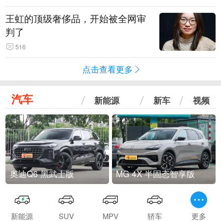
王虹的顶级奢侈品，开始被全网审
判了
516
点击查看更多
汽车
新能源
新车
视频
奥迪Q6 黑武士版
MG 4X 半固态智享版
新能源
SUV
MPV
轿车
更多