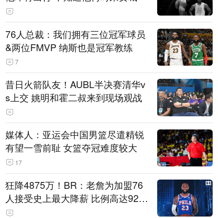
76人总裁：我们拥有三位冠军球员
&两位FMVP 纳斯也是冠军教练
7
昔日火箭队友！AUBL半决赛清华v
s上交 姚明和霍二叔来到现场观战
媒体人：亚运会中国男篮尽遣精锐
有望一雪前耻 女篮夺冠难度较大
17
狂降4875万！BR：老詹为加盟76
人接受史上最大降薪 比例高达92.
6%