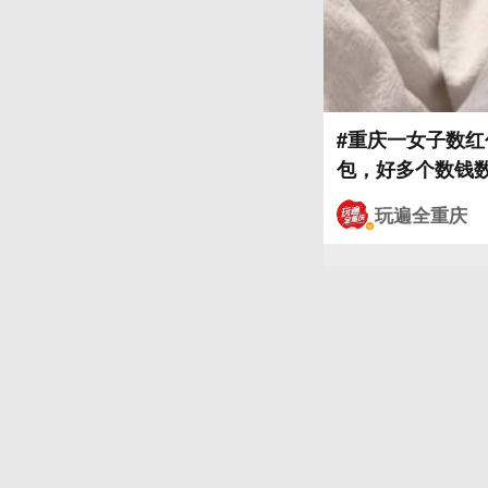
#重庆一女子数红
包，好多个数钱
玩遍全重庆