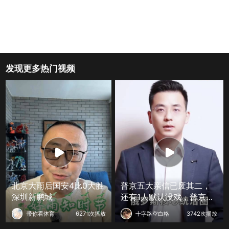
发现更多热门视频
北京大雨后国安4比0大胜
普京五大亲信已废其二，
深圳新鹏城
还有1人默认没戏，普京接
班人已定
带你看体育
6271次播放
十字路空白格
3742次播放