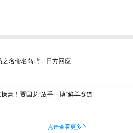
员之名命名岛屿，日方回应
全权操盘！贾国龙“放手一搏”鲜羊赛道
点击查看更多