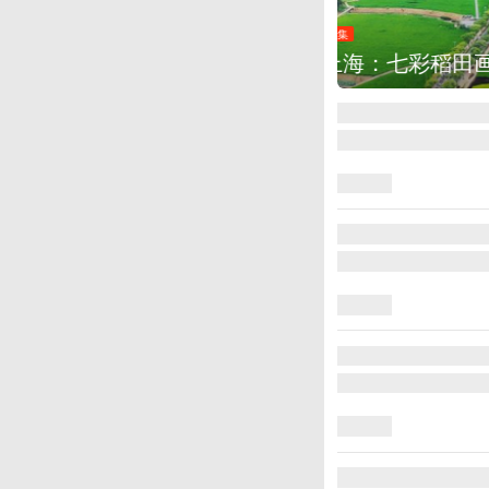
图集
厄瓜多尔总统