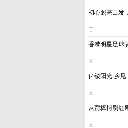
初心照亮出发
香港明星足球
亿缕阳光·乡
从贾樟柯刷红