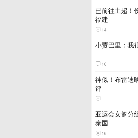
已前往土超！伤
福建
14
小贾巴里：我很
16
神似！布雷迪
评
亚运会女篮分组
泰国
16