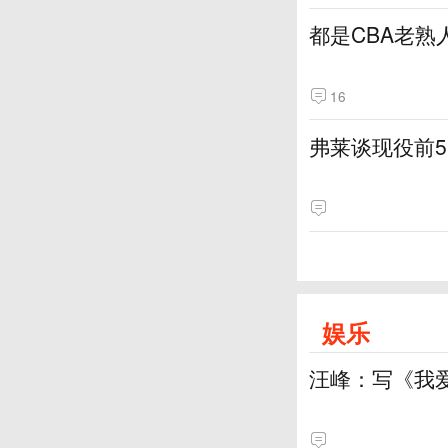
都是CBA老熟
16
弗莱谈现役前
娱乐
汪峰：写《我