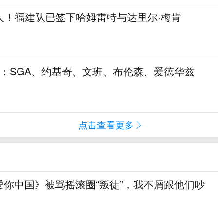
人！福建队已签下哈姆雷特与达里尔·梅肯
5：SGA、约基奇、文班、布伦森、爱德华兹
点击查看更多
爱你中国》被骂摇滚圈“叛徒”，我不屑跟他们吵