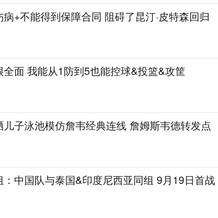
病+不能得到保障合同 阻碍了昆汀·皮特森回归
全面 我能从1防到5也能控球&投篮&攻筐
晒儿子泳池模仿詹韦经典连线 詹姆斯韦德转发点
：中国队与泰国&印度尼西亚同组 9月19日首战