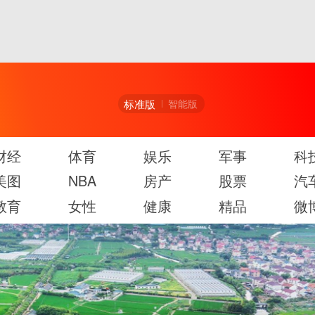
标准版
智能版
财经
体育
娱乐
军事
科
美图
NBA
房产
股票
汽
教育
女性
健康
精品
微