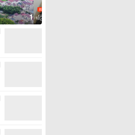
1
/
6