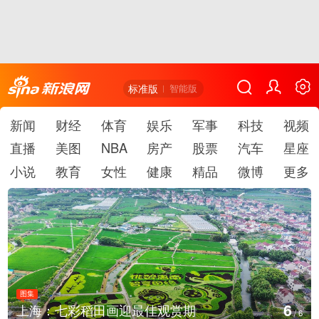
标准版
智能版
新闻
财经
体育
娱乐
军事
科技
视频
直播
美图
NBA
房产
股票
汽车
星座
小说
教育
女性
健康
精品
微博
更多
图集
6
上海：七彩稻田画迎最佳观赏期
/
6