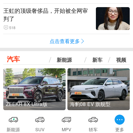
王虹的顶级奢侈品，开始被全网审
判了
518
点击查看更多
汽车
新能源
新车
视频
ZEEKR 8X Ultra版
海豹08 EV 旗舰型
新能源
SUV
MPV
轿车
更多