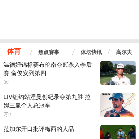
体育
焦点赛事
体坛快讯
高尔夫
温德姆锦标赛布伦南夺冠杀入季后
赛 俞俊安列第四
LIV纽约站涅曼创纪录夺第九胜 拉
姆三赢个人总冠军
1
范加尔开口批评梅西的人品