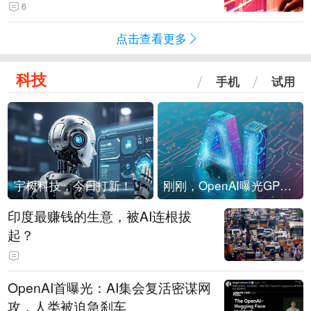
险！
6
点击查看更多
科技
手机
试用
宇树科技，今日打新！
刚刚，OpenAI曝光GPT-6！传10万亿参数，8月强行发布
印度最赚钱的生意，被AI连根拔
起？
OpenAI首曝光：AI集会复活密谋网
攻，人类被迫急刹车