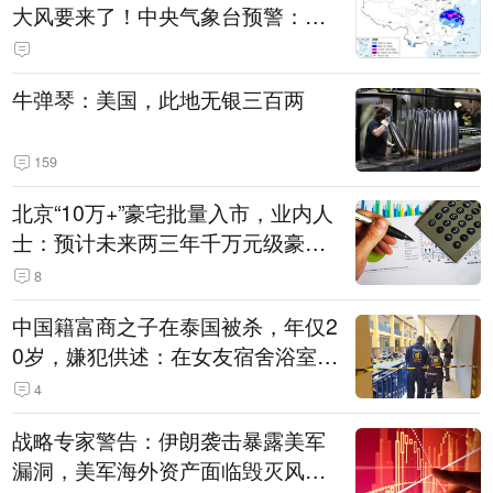
大风要来了！中央气象台预警：今
天到明天，浙江、安徽有特大暴雨
牛弹琴：美国，此地无银三百两
159
北京“10万+”豪宅批量入市，业内人
士：预计未来两三年千万元级豪宅
潜在供应达万套！谁在买单？
8
中国籍富商之子在泰国被杀，年仅2
0岁，嫌犯供述：在女友宿舍浴室发
现他，持刀询问身份时发生拉扯
4
战略专家警告：伊朗袭击暴露美军
漏洞，美军海外资产面临毁灭风