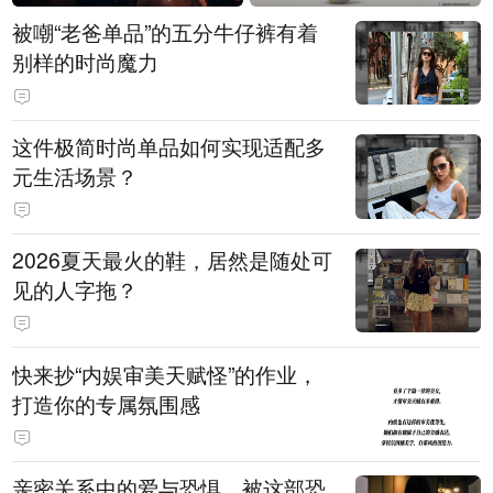
被嘲“老爸单品”的五分牛仔裤有着
别样的时尚魔力
这件极简时尚单品如何实现适配多
元生活场景？
2026夏天最火的鞋，居然是随处可
见的人字拖？
快来抄“内娱审美天赋怪”的作业，
打造你的专属氛围感
亲密关系中的爱与恐惧，被这部恐