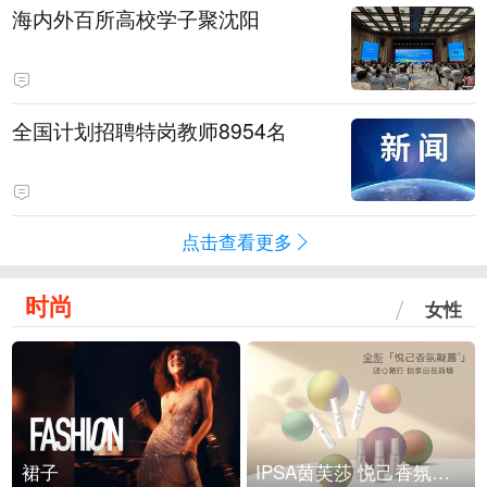
海内外百所高校学子聚沈阳
全国计划招聘特岗教师8954名
点击查看更多
时尚
女性
裙子
IPSA茵芙莎 悦己香氛凝露上市