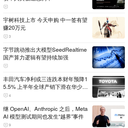
宇树科技上市 今天申购 中一签有望
赚20万元
3
字节跳动推出大模型SeedRealtime
国产算力逻辑有望持续加强
丰田汽车净利或三连跌本财年预降1
5.5% 上半年全球产销下滑在华少卖
14.3万辆
4
继 OpenAI、Anthropic 之后，Meta
AI 模型测试期间也发生“越界”事件
9