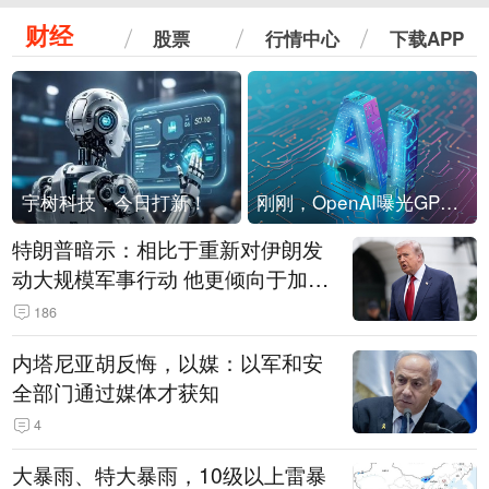
财经
股票
行情中心
下载APP
宇树科技，今日打新！
刚刚，OpenAI曝光GPT-6！传10万亿参数，8月强行发布
特朗普暗示：相比于重新对伊朗发
动大规模军事行动 他更倾向于加大
经济施压
186
内塔尼亚胡反悔，以媒：以军和安
全部门通过媒体才获知
4
大暴雨、特大暴雨，10级以上雷暴