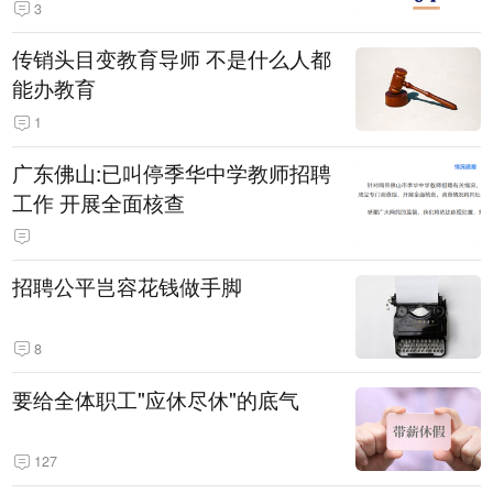
3
传销头目变教育导师 不是什么人都
能办教育
1
广东佛山:已叫停季华中学教师招聘
工作 开展全面核查
招聘公平岂容花钱做手脚
8
要给全体职工"应休尽休"的底气
127