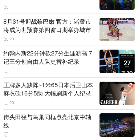
8月31号迎战黎巴嫩 官方：诸暨市
将成为世预赛第四窗口期举办城市
20
约翰内斯22分钟砍27分生涯新高 7
记三分创自由人队史替补纪录
王牌多人缺阵~1米65日本后卫山本
麻衣砍16分5助 大幅刷新个人纪录
20
街头田径与鸟巢同框点亮北京中轴
线