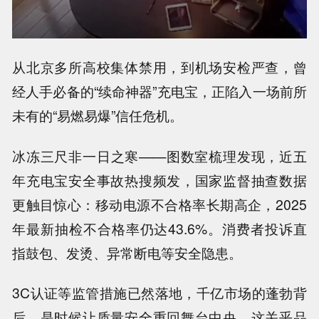
从北京多所高校集体禁用，到机场安检严查，
曾
经人手必备的“续命神器”充电宝，正陷入一场前所
未有的“易燃易爆”信任危机
。
冰冻三尺非一日之寒——图数室梳理发现，近五
年充电宝安全事故热搜频发，国家监督抽查数据
更触目惊心：
移动电源不合格率长期高企，2025
年最新抽检不合格率仍达43.6%
。消费者投诉直
指鼓包、发烫、异常断电等安全隐患。
3C认证等监管措施已然落地，千亿市场的蓬勃背
后，是时候让质量安全重回舞台中央，
这关乎品