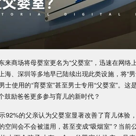
东来商场将母婴室更名为“父婴室”，迅速在网络
上海、深圳等多地早已陆续出现此类设施，将“男
男士使用的“育婴室”甚至男士专用“父婴室”。
这
个鼓励爸爸更多参与育儿的新时代？
示92%的父亲认为父婴室显著改善了育儿体验
的空间会不会被滥用，甚至变成“吸烟室”？当前