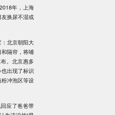
2018年，上海
朋友换尿不湿或
室：北京朝阳大
门和隔帘，将哺
尿布。北京惠多
心也出现了标识
奶粉冲泡区等设
也回应了爸爸带