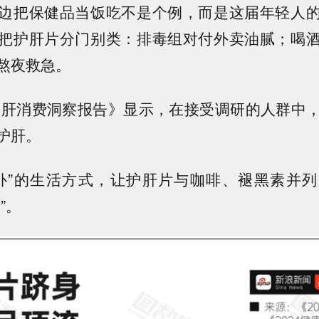
边把保健品当饭吃不是个例，而是这届年轻人
把护肝片分门别类：
排毒组对付外卖油腻；喝
熬夜救急
。
学护肝消费洞察报告》显示，
在接受调研的人群中，
护肝
。
补”的生活方式，让
护肝片与咖啡、褪黑素并列
”
。