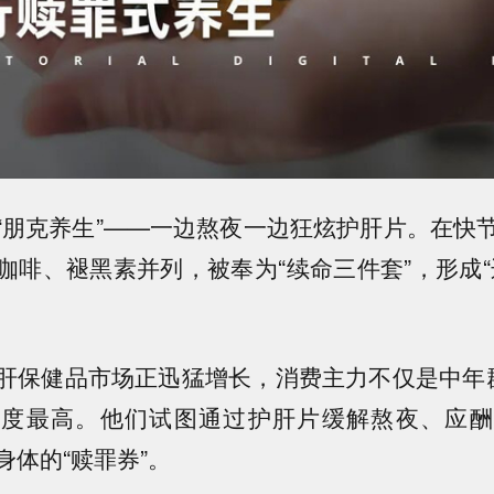
“朋克养生”——一边熬夜一边狂炫护肝片。在快
咖啡、褪黑素并列，被奉为“续命三件套”
，形成
肝保健品市场正迅猛增长，消费主力不仅是中年群体
注度最高
。他们试图通过护肝片缓解熬夜、应酬
身体的“赎罪券”。