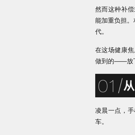
然而这种补偿
能加重负担。
代。
在这场健康焦
做到的——放
凌晨一点，手
车。