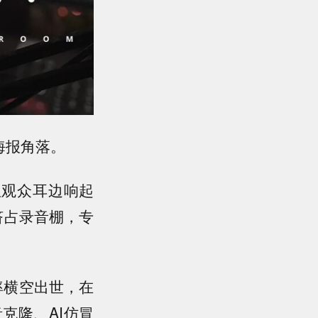
海报角落。
但观众耳边响起
挤占录音棚，
专
率横空出世
，在
克隆、AI仿冒