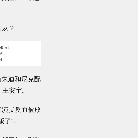
何从？
为朱迪和尼克配
、王安宇
。
音演员反而被放
版了”
。