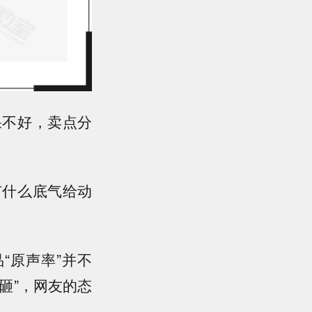
果不好，卖点分
有什么底气给动
“原声率”并不
砸”，
网友的态