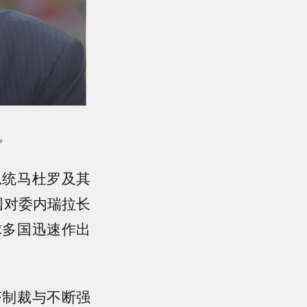
。
总统马杜罗及其
国对委内瑞拉长
球多国迅速作出
济制裁与不断强