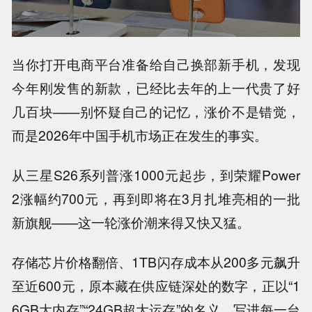
当你打开电商平台准备给自己换部新手机，
发现
今年刚发售的新款，
已经比去年的上一代贵了好
几百块
——别怀疑自己的记忆，涨价不是错觉，
而是2026年中国手机市场正在发生的事实。
从三星S26系列普涨1000元起步，到荣耀Power
2涨幅约700元
，再到即将在3月扎堆亮相的一批
新旗舰——这一轮涨价潮来得又快又猛。
存储芯片价格翻倍、1TB闪存成本从200多元飙升
至近600元
，原本藏在供应链深处的数字，正以“1
6GB大内存”“24GB超大运存”的名义，写进每一台