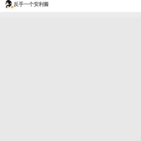
反手一个安利酱