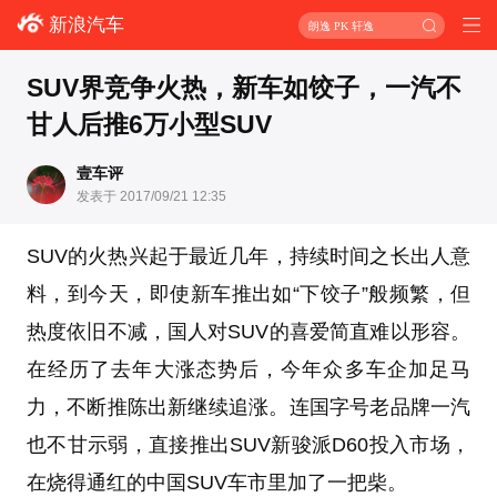
新浪汽车
朗逸 PK 轩逸
SUV界竞争火热，新车如饺子，一汽不
甘人后推6万小型SUV
壹车评
发表于 2017/09/21 12:35
SUV的火热兴起于最近几年，持续时间之长出人意
料，到今天，即使新车推出如“下饺子”般频繁，但
热度依旧不减，国人对SUV的喜爱简直难以形容。
在经历了去年大涨态势后，今年众多车企加足马
力，不断推陈出新继续追涨。连国字号老品牌一汽
也不甘示弱，直接推出SUV新骏派D60投入市场，
在烧得通红的中国SUV车市里加了一把柴。