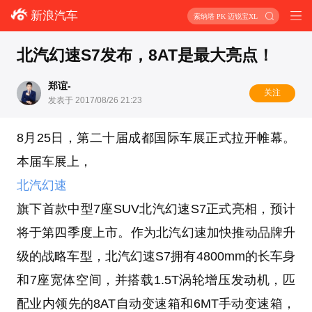
新浪汽车
索纳塔 PK 迈锐宝XL
北汽幻速S7发布，8AT是最大亮点！
郑谊-
关注
发表于 2017/08/26 21:23
8月25日，第二十届成都国际车展正式拉开帷幕。
本届车展上，
北汽幻速
旗下首款中型7座SUV北汽幻速S7正式亮相，预计
将于第四季度上市。作为北汽幻速加快推动品牌升
级的战略车型，北汽幻速S7拥有4800mm的长车身
和7座宽体空间，并搭载1.5T涡轮增压发动机，匹
配业内领先的8AT自动变速箱和6MT手动变速箱，