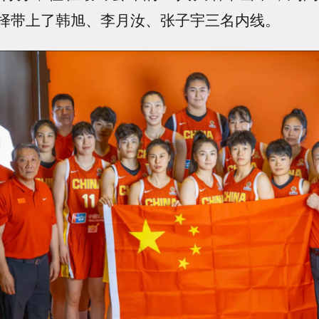
择带上了韩旭、李月汝、张子宇三名内线。