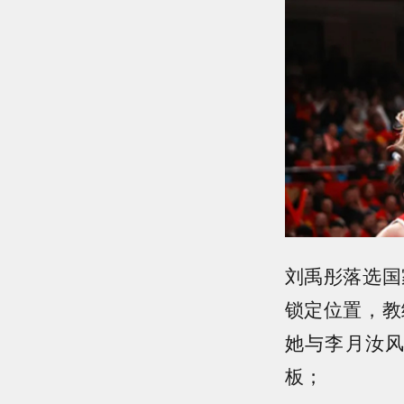
刘禹彤落选国
锁定位置，教
她与李月汝
板；