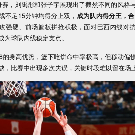
身赛，刘禹彤和张子宇展现出了截然不同的风格
战不足15分钟均得分上双，
成为队内得分王，合计
攻强硬、前场篮板拼抢积极，面对巴西内线对
成为球队内线稳定支点。
26的身高优势，篮下吃饼命中率极高，但移动偏
缺，比赛中出现多次失误，关键时段难以留在场