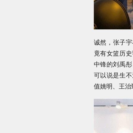
诚然，张子宇
竟有女篮历史
中锋的刘禹彤
可以说是生不
值姚明、王治