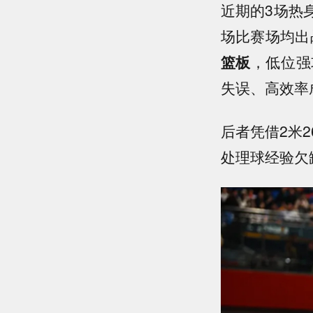
近期的3场热
场比赛场均出
篮板
，低位强
失误、高效率
后者凭借2米
处理球经验欠