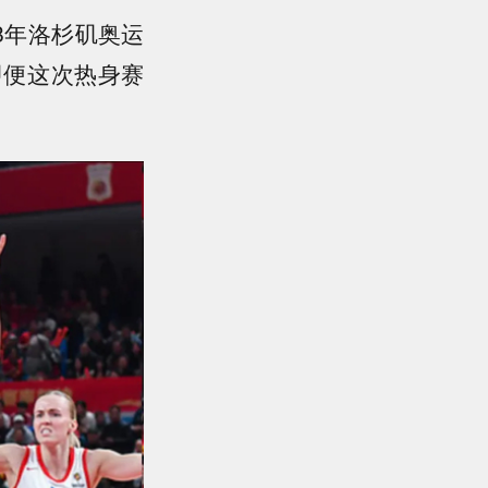
8年洛杉矶奥运
即便这次热身赛