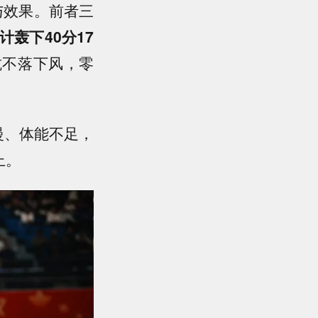
与效果。前者三
轰下40分17
抗不落下风，零
慢、体能不足，
上。