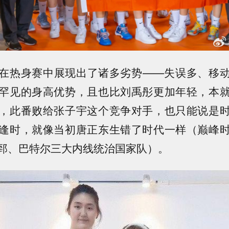
在热身赛中展现出了诸多劣势——失误多、移
罕见的身高优势，且也比刘禹彤更加年轻，本
，此番败给张子宇这个竞争对手，也只能说是
逢时，就像当初唐正东生错了时代一样（巅峰
郅、巴特尔三大内线统治国家队）。