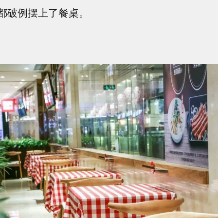
都破例摆上了餐桌。