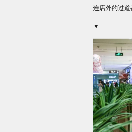
连店外的过道
▼