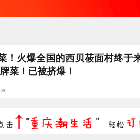
菜！火爆全国的西贝莜面村终于
吃招牌菜！已被挤爆！
:09