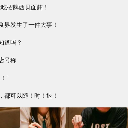
9元吃招牌西贝面筋！
食界发生了一件大事！
知道吗？
店号称
！”
，都可以随！时！退！