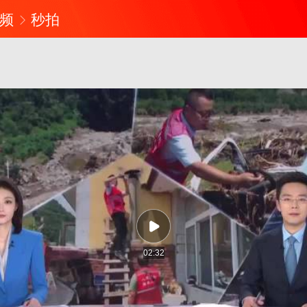
频
秒拍
02:32