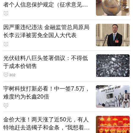
者个人信息保护规定（征求意见
稿）》公开征求意见
因严重违纪违法 金融监管总局原局
长李云泽被罢免全国人大代表
光伏硅料八巨头签署倡议：不得低
于成本价销售
302
宇树科技打新必看！中一签7.5万，
难度约为长鑫20倍
金价大涨！两天涨了近50元，有人
特地赶去选镯子和金条，“我想着买