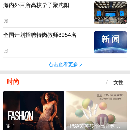
海内外百所高校学子聚沈阳
全国计划招聘特岗教师8954名
点击查看更多
时尚
女性
裙子
IPSA茵芙莎 悦己香氛凝露上市