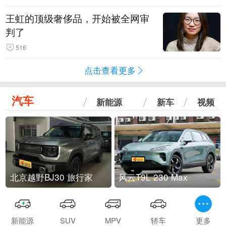
王虹的顶级奢侈品，开始被全网审
判了
516
点击查看更多
汽车
新能源
新车
视频
北京越野BJ30 旅行家
风云T9L 230 Max
新能源
SUV
MPV
轿车
更多