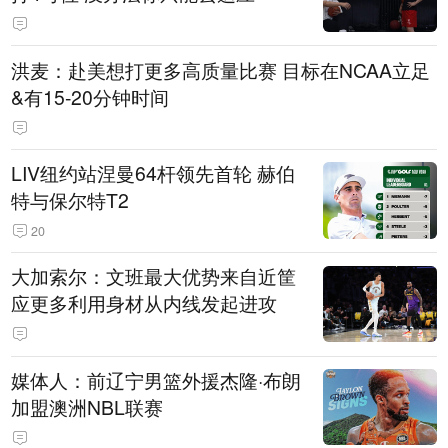
洪麦：赴美想打更多高质量比赛 目标在NCAA立足
&有15-20分钟时间
LIV纽约站涅曼64杆领先首轮 赫伯
特与保尔特T2
20
大加索尔：文班最大优势来自近筐
应更多利用身材从内线发起进攻
媒体人：前辽宁男篮外援杰隆·布朗
加盟澳洲NBL联赛