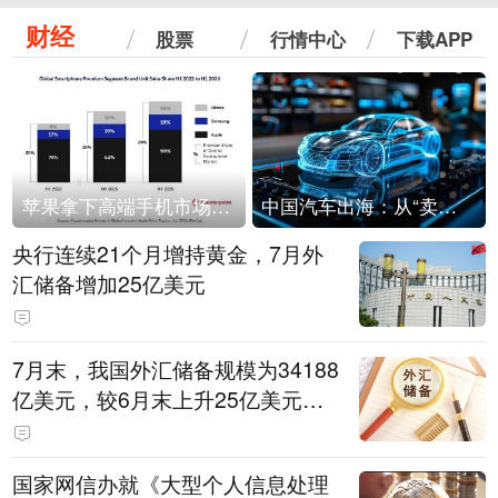
财经
股票
行情中心
下载APP
苹果拿下高端手机市场65%的份额：iPhone 17系列功不可没
中国汽车出海：从“卖出去”到“走进去”
央行连续21个月增持黄金，7月外
汇储备增加25亿美元
7月末，我国外汇储备规模为34188
亿美元，较6月末上升25亿美元，
升幅为0.07%
国家网信办就《大型个人信息处理