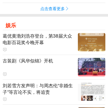
点击查看更多
娱乐
葛优黄渤刘浩存登台，第38届大众
电影百花奖今晚开幕
古装剧《风华似锦》开机
刘若雪方发声明：与周杰伦“非婚生
子”等言论不实，将追责