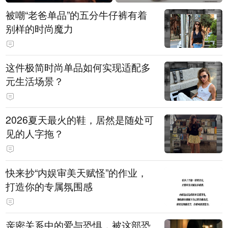
被嘲“老爸单品”的五分牛仔裤有着
别样的时尚魔力
这件极简时尚单品如何实现适配多
元生活场景？
2026夏天最火的鞋，居然是随处可
见的人字拖？
快来抄“内娱审美天赋怪”的作业，
打造你的专属氛围感
亲密关系中的爱与恐惧，被这部恐