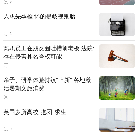
7
入职先孕检 怀的是歧视鬼胎
3
离职员工在朋友圈吐槽前老板 法院:
存在侵害其名誉权可能
亲子、研学体验持续"上新" 各地激
活暑期文旅消费
英国多所高校"抱团"求生
9