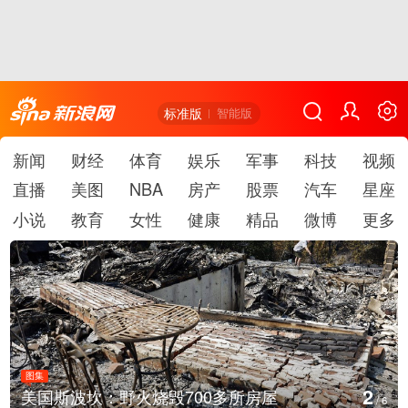
标准版
智能版
新闻
财经
体育
娱乐
军事
科技
视频
直播
美图
NBA
房产
股票
汽车
星座
小说
教育
女性
健康
精品
微博
更多
图集
3
700多所房屋
叙利亚：大马士革发生爆
/
6