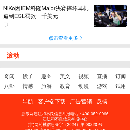
NiKo因IEM科隆Major决赛摔坏耳机
遭到ESL罚款一千美元
点击查看更多
滚动
奇闻
段子
趣图
美文
视频
直播
订阅
八卦
情感
旅游
教育
动漫
游戏
试用
导航
客户端下载
广告营销
反馈
新浪网违法和不良信息举报电话：400-052-0066
违法和不良信息举报中心
(京)网药械信息备字（2024）第 00220 号
Sina.cn(京ICP证000007)
2026-08-07 16:58