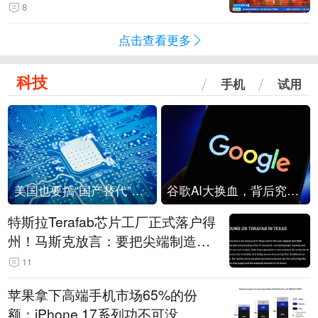
起来可以保值，小批量进一些货”
8
点击查看更多
科技
手机
试用
美国也要搞“国产替代”？先算清三笔账
谷歌AI大换血，背后究竟发生了什么？
特斯拉Terafab芯片工厂正式落户得
州！马斯克放言：要把尖端制造带
回美国
11
苹果拿下高端手机市场65%的份
额：iPhone 17系列功不可没