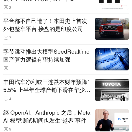
2
平台都不自己造了！本田史上首次
外包整车平台 接盘的是印度公司
7
字节跳动推出大模型SeedRealtime
国产算力逻辑有望持续加强
丰田汽车净利或三连跌本财年预降1
5.5% 上半年全球产销下滑在华少卖
14.3万辆
4
继 OpenAI、Anthropic 之后，Meta
AI 模型测试期间也发生“越界”事件
9