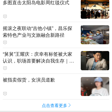
多图直击太阳岛电影周红毯仪式
摇滚之夜联动“吉他小镇”，昌乐探
索特色产业与文旅融合新路径
“舅舅”王耀庆：庆幸有标签被大家
认识，职场首要解决自我生存｜有
艺思
被指卖假货，女演员道歉
点击查看更多