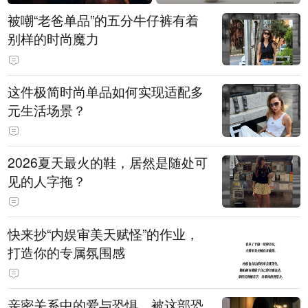
被嘲“老爸单品”的五分牛仔裤有着
别样的时尚魔力
这件极简时尚单品如何实现适配多
元生活场景？
2026夏天最火的鞋，居然是随处可
见的人字拖？
快来抄“内娱审美天赋怪”的作业，
打造你的专属氛围感
亲密关系中的爱与恐惧，被这部恐