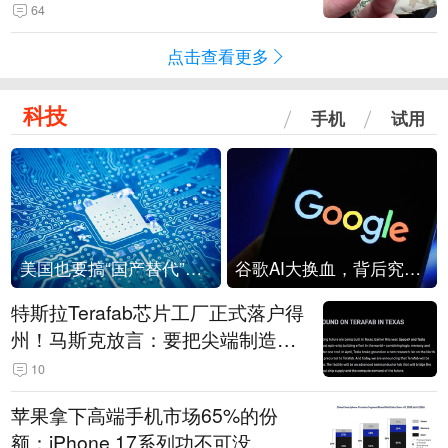
频情况不属实
64
点击查看更多
科技
手机
试用
美国也要搞“国产替代”？先算清三笔账
谷歌AI大换血，背后究竟发生了什么？
特斯拉Terafab芯片工厂正式落户得
州！马斯克放言：要把尖端制造带
回美国
10
苹果拿下高端手机市场65%的份
额：iPhone 17系列功不可没