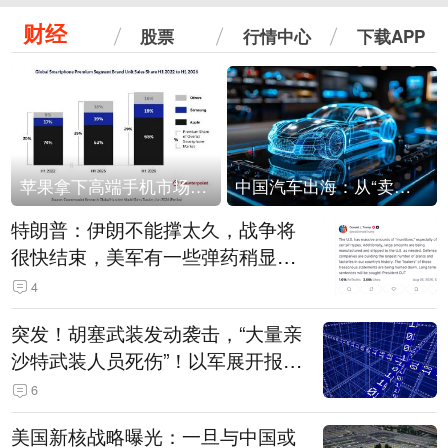
财经
股票
行情中心
下载APP
苹果拿下高端手机市场65%的份额：iPhone 17系列功不可没
中国汽车出海：从“卖出去”到“走进去”
特朗普：伊朗不能撑太久，战争将
很快结束，美军有一些弹药稍显紧
张！伊朗公布拟议的海峡管理文本
4
突发！胡塞武装发动袭击，“大量亲
沙特武装人员死伤”！以军展开报复
性空袭
6
美国新核战略曝光：一旦与中国或