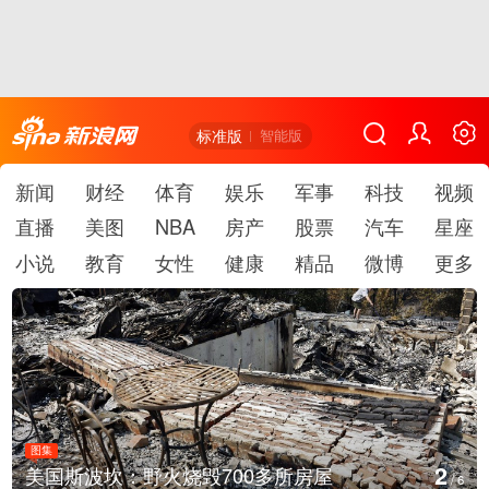
标准版
智能版
新闻
财经
体育
娱乐
军事
科技
视频
直播
美图
NBA
房产
股票
汽车
星座
小说
教育
女性
健康
精品
微博
更多
图集
3
美国斯波坎：野火烧毁700多所房屋
/
6