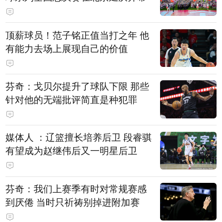
顶薪球员！范子铭正值当打之年 他
有能力去场上展现自己的价值
芬奇：戈贝尔提升了球队下限 那些
针对他的无端批评简直是种犯罪
媒体人 ：辽篮擅长培养后卫 段睿骐
有望成为赵继伟后又一明星后卫
芬奇：我们上赛季有时对常规赛感
到厌倦 当时只祈祷别掉进附加赛