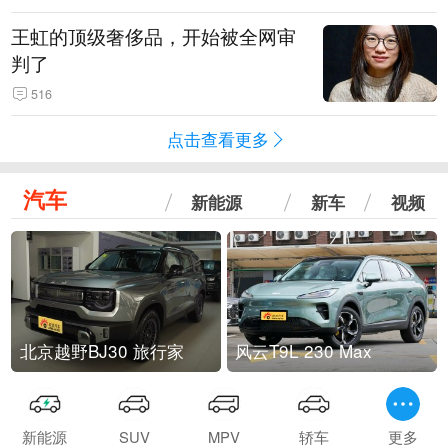
王虹的顶级奢侈品，开始被全网审
判了
516
点击查看更多
汽车
新能源
新车
视频
北京越野BJ30 旅行家
风云T9L 230 Max
新能源
SUV
MPV
轿车
更多