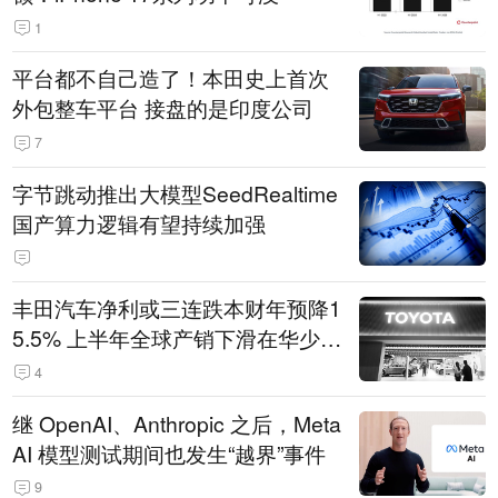
1
平台都不自己造了！本田史上首次
外包整车平台 接盘的是印度公司
7
字节跳动推出大模型SeedRealtime
国产算力逻辑有望持续加强
丰田汽车净利或三连跌本财年预降1
5.5% 上半年全球产销下滑在华少卖
14.3万辆
4
继 OpenAI、Anthropic 之后，Meta
AI 模型测试期间也发生“越界”事件
9