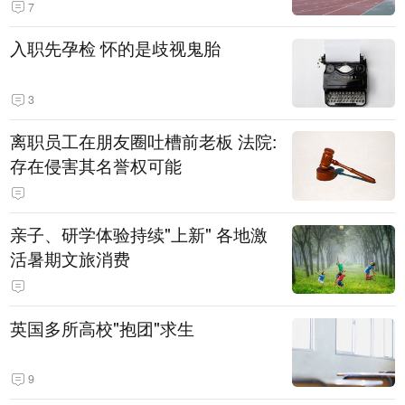
7
入职先孕检 怀的是歧视鬼胎
3
离职员工在朋友圈吐槽前老板 法院:
存在侵害其名誉权可能
亲子、研学体验持续"上新" 各地激
活暑期文旅消费
英国多所高校"抱团"求生
9