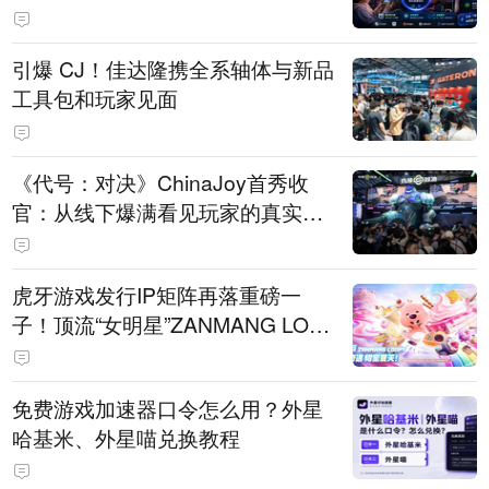
引爆 CJ！佳达隆携全系轴体与新品
工具包和玩家见面
《代号：对决》ChinaJoy首秀收
官：从线下爆满看见玩家的真实期
待
虎牙游戏发行IP矩阵再落重磅一
子！顶流“女明星”ZANMANG LOO
PY 正版3D消除手游《消消奇遇》
惊喜曝光
免费游戏加速器口令怎么用？外星
哈基米、外星喵兑换教程