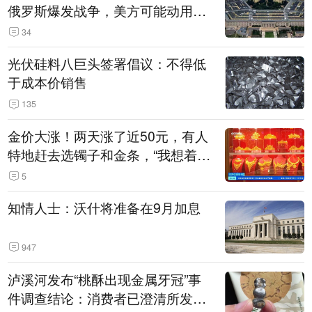
俄罗斯爆发战争，美方可能动用战
术核武器
34
光伏硅料八巨头签署倡议：不得低
于成本价销售
135
金价大涨！两天涨了近50元，有人
特地赶去选镯子和金条，“我想着买
起来可以保值，小批量进一些货”
5
知情人士：沃什将准备在9月加息
947
泸溪河发布“桃酥出现金属牙冠”事
件调查结论：消费者已澄清所发视