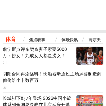
体育
焦点赛事
体坛快讯
高尔夫
詹宁斯点评东契奇妻子索要5000
万：捞女！九成女人都是捞女！
阴阳合同再添猛料！快船被曝通过主场屏幕制造商
偷偷给小卡数百万
长城脚下&少年登场 2026中国小篮
球系列全国总决赛在北京延庆开幕