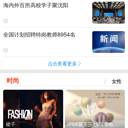
海内外百所高校学子聚沈阳
全国计划招聘特岗教师8954名
点击查看更多
时尚
女性
裙子
IPSA茵芙莎 悦己香氛凝露上市