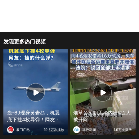
发现更多热门视频
轰-6J现身黄岩岛，机翼
烟草公司职工婚内出轨2人
底下挂4枚导弹！网友：
被开除
挂的什么弹？
厦门广电
19.5万次播放
津云新闻
1.9万次播放