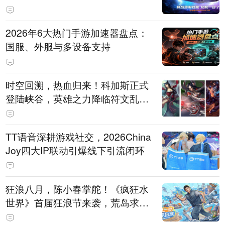
打造旗舰供电方案
2026年6大热门手游加速器盘点：
国服、外服与多设备支持
时空回溯，热血归来！科加斯正式
登陆峡谷，英雄之力降临符文乱
斗！
TT语音深耕游戏社交，2026China
Joy四大IP联动引爆线下引流闭环
狂浪八月，陈小春掌舵！《疯狂水
世界》首届狂浪节来袭，荒岛求生
直播即将开启