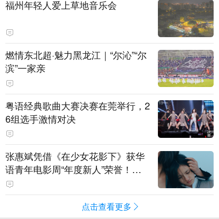
福州年轻人爱上草地音乐会
燃情东北超·魅力黑龙江｜“尔沁”“尔
滨”一家亲
粤语经典歌曲大赛决赛在莞举行，2
6组选手激情对决
张惠斌凭借《在少女花影下》获华
语青年电影周“年度新人”荣誉！该
电影全程在广州取景，采用粤语对
白，主演均为广州本土演员
点击查看更多