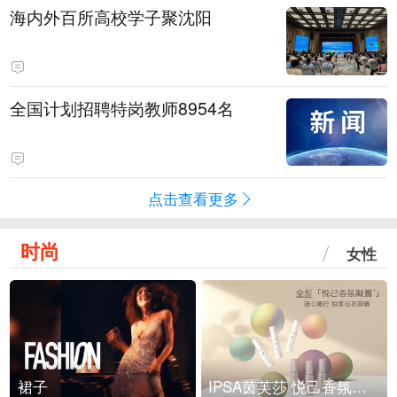
海内外百所高校学子聚沈阳
全国计划招聘特岗教师8954名
点击查看更多
时尚
女性
裙子
IPSA茵芙莎 悦己香氛凝露上市