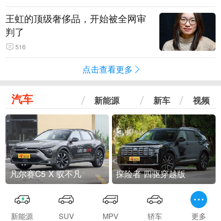
王虹的顶级奢侈品，开始被全网审
判了
516
点击查看更多
汽车
新能源
新车
视频
凡尔赛C5 X 驭不凡
探险者 四驱穿越版
新能源
SUV
MPV
轿车
更多