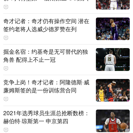
奇才记者：奇才仍有操作空间 潜在
签约老将人选威少德罗赞在列
掘金名宿：约基奇是无可替代的独
角兽 配得上不止一冠
竞争上岗！奇才记者：阿隆德斯·威
廉姆斯签的是一份训练营合同
2021年选秀球员生涯总抢断数榜：
赫伯特·琼斯第一 申京第四