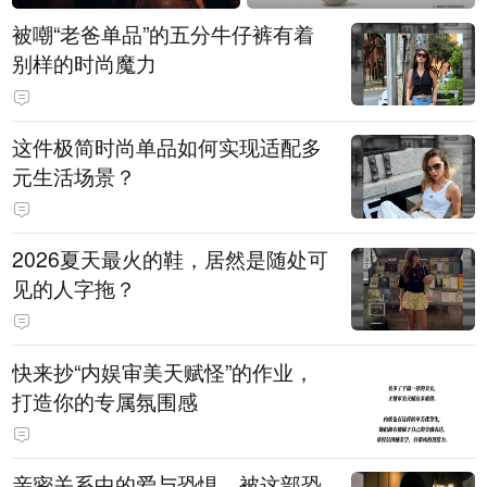
被嘲“老爸单品”的五分牛仔裤有着
别样的时尚魔力
这件极简时尚单品如何实现适配多
元生活场景？
2026夏天最火的鞋，居然是随处可
见的人字拖？
快来抄“内娱审美天赋怪”的作业，
打造你的专属氛围感
亲密关系中的爱与恐惧，被这部恐