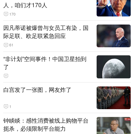
人，咱们才170人
170
因凡蒂诺被爆曾与女员工有染，国
际足联、欧足联紧急回应
61
“非计划”空间事件！中国卫星拍到
了
白宫发了一张图，网友炸了
1
钟睒睒：感性消费被线上购物平台
扼杀，必须限制平台能力