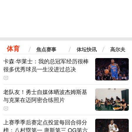
体育
焦点赛事
体坛快讯
高尔夫
卡森·华莱士：我的总冠军经历很棒
很多优秀球员一生没进过总决
老队友！勇士自媒体晒波杰姆斯基
与克莱在迈阿密合练照片
上赛季季后赛定点投篮每回合得分
榜：八村塁第一 唐斯第三 OG第六