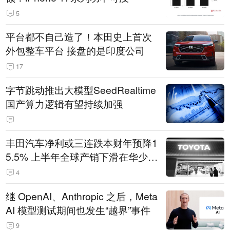
5
平台都不自己造了！本田史上首次
外包整车平台 接盘的是印度公司
17
字节跳动推出大模型SeedRealtime
国产算力逻辑有望持续加强
丰田汽车净利或三连跌本财年预降1
5.5% 上半年全球产销下滑在华少卖
14.3万辆
4
继 OpenAI、Anthropic 之后，Meta
AI 模型测试期间也发生“越界”事件
9