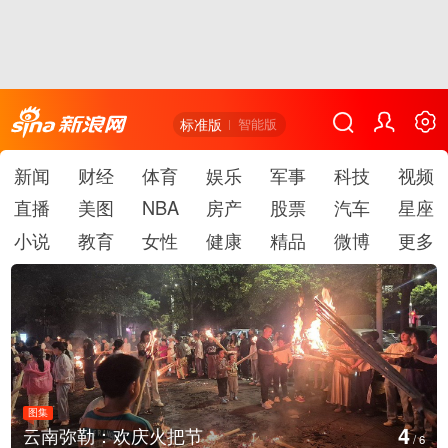
标准版
智能版
新闻
财经
体育
娱乐
军事
科技
视频
直播
美图
NBA
房产
股票
汽车
星座
小说
教育
女性
健康
精品
微博
更多
图集
5
江西铅山：千灯点亮葛仙村
/
6