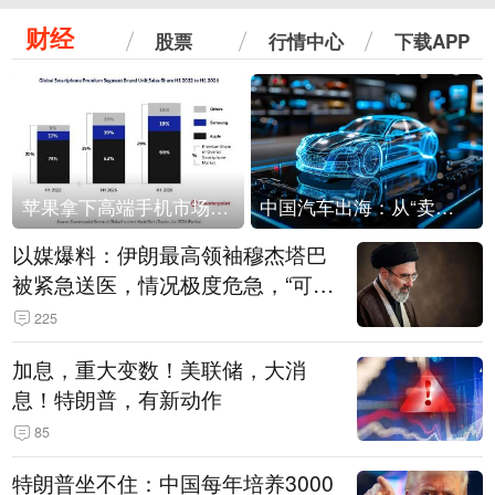
财经
股票
行情中心
下载APP
苹果拿下高端手机市场65%的份额：iPhone 17系列功不可没
中国汽车出海：从“卖出去”到“走进去”
以媒爆料：伊朗最高领袖穆杰塔巴
被紧急送医，情况极度危急，“可能
随时会死去”
225
加息，重大变数！美联储，大消
息！特朗普，有新动作
85
特朗普坐不住：中国每年培养3000