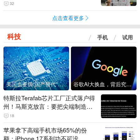
32
点击查看更多
科技
手机
试用
美国也要搞“国产替代”？先算清三笔账
谷歌AI大换血，背后究竟发生了什么？
特斯拉Terafab芯片工厂正式落户得
州！马斯克放言：要把尖端制造带
回美国
18
苹果拿下高端手机市场65%的份
额：iPhone 17系列功不可没