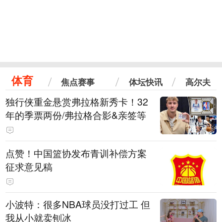
体育
焦点赛事
体坛快讯
高尔夫
独行侠重金悬赏弗拉格新秀卡！32
年的季票两份/弗拉格合影&亲签等
点赞！中国篮协发布青训补偿方案
征求意见稿
小波特：很多NBA球员没打过工 但
我从小就卖刨冰