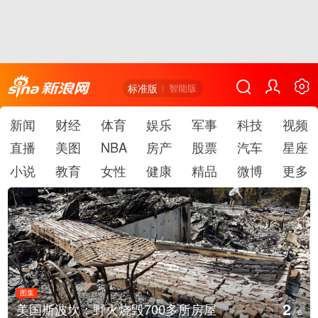
标准版
智能版
新闻
财经
体育
娱乐
军事
科技
视频
直播
美图
NBA
房产
股票
汽车
星座
小说
教育
女性
健康
精品
微博
更多
图集
2
美国斯波坎：野火烧毁700多所房屋
/
6