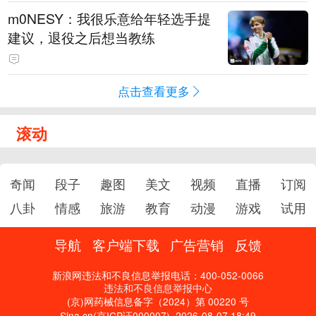
m0NESY：我很乐意给年轻选手提
建议，退役之后想当教练
点击查看更多
滚动
奇闻
段子
趣图
美文
视频
直播
订阅
八卦
情感
旅游
教育
动漫
游戏
试用
导航
客户端下载
广告营销
反馈
新浪网违法和不良信息举报电话：400-052-0066
违法和不良信息举报中心
(京)网药械信息备字（2024）第 00220 号
Sina.cn(京ICP证000007)
2026-08-07 18:49