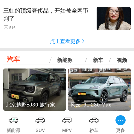
王虹的顶级奢侈品，开始被全网审
判了
516
点击查看更多
汽车
新能源
新车
视频
北京越野BJ30 旅行家
风云T9L 230 Max
新能源
SUV
MPV
轿车
更多