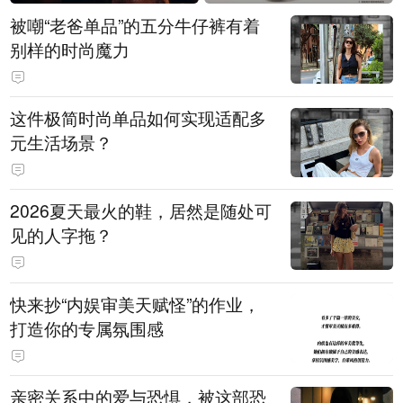
被嘲“老爸单品”的五分牛仔裤有着
别样的时尚魔力
这件极简时尚单品如何实现适配多
元生活场景？
2026夏天最火的鞋，居然是随处可
见的人字拖？
快来抄“内娱审美天赋怪”的作业，
打造你的专属氛围感
亲密关系中的爱与恐惧，被这部恐