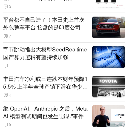
3
平台都不自己造了！本田史上首次
外包整车平台 接盘的是印度公司
7
字节跳动推出大模型SeedRealtime
国产算力逻辑有望持续加强
丰田汽车净利或三连跌本财年预降1
5.5% 上半年全球产销下滑在华少卖
14.3万辆
4
继 OpenAI、Anthropic 之后，Meta
AI 模型测试期间也发生“越界”事件
9