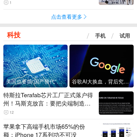
1
点击查看更多
科技
手机
试用
美国也要搞“国产替代”？先算清三笔账
谷歌AI大换血，背后究竟发生了什么？
特斯拉Terafab芯片工厂正式落户得
州！马斯克放言：要把尖端制造带
回美国
12
苹果拿下高端手机市场65%的份
额：iPhone 17系列功不可没