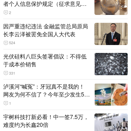
者个人信息保护规定（征求意见
稿）》公开征求意见
2
因严重违纪违法 金融监管总局原局
长李云泽被罢免全国人大代表
524
光伏硅料八巨头签署倡议：不得低
于成本价销售
331
泸溪河“喊冤”：牙冠真不是我的！
网友为何不信了？今年至少发生5
起“食品冤案”
1
宇树科技打新必看！中一签7.5万，
难度约为长鑫20倍