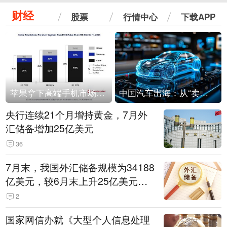
财经
股票
行情中心
下载APP
苹果拿下高端手机市场65%的份额：iPhone 17系列功不可没
中国汽车出海：从“卖出去”到“走进去”
央行连续21个月增持黄金，7月外
汇储备增加25亿美元
36
7月末，我国外汇储备规模为34188
亿美元，较6月末上升25亿美元，
升幅为0.07%
2
国家网信办就《大型个人信息处理