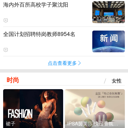
海内外百所高校学子聚沈阳
全国计划招聘特岗教师8954名
点击查看更多
时尚
女性
裙子
IPSA茵芙莎 悦己香氛凝露上市