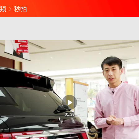
频
秒拍
01:38