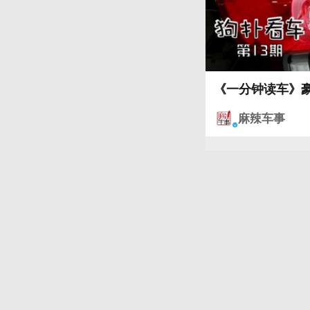
《一分钟读车》豪
麻辣车事