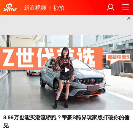
新浪视频
秒拍
04:41
8.99万也能买潮流轿跑？帝豪S跨界玩家版打破你的偏
见