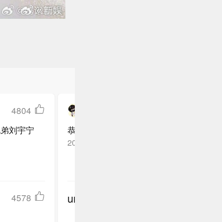
4804
蜂蜜抽子酸掉牙啦
兄弟刘宇宁
恭喜刘宇宁！实至名归！
山东潍坊
回复TA
2025-12-21
undefined
4578