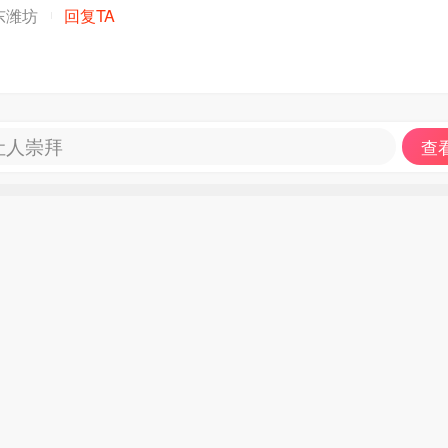
东潍坊
回复TA
让人崇拜
查看