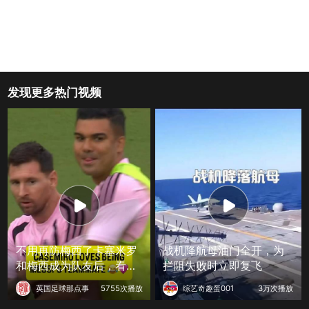
发现更多热门视频
不用再防梅西了卡塞米罗
战机降航母油门全开，为
和梅西成为队友后，看起
拦阻失败时立即复飞
来非常开心
英国足球那点事
5755次播放
综艺奇趣蛋001
3万次播放