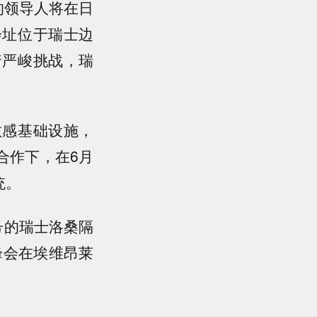
的领导人将在日
会址位于瑞士边
着严峻挑战，瑞
敏感基础设施，
合作下，在6月
统。
号的瑞士洛桑隔
峰会在埃维昂莱