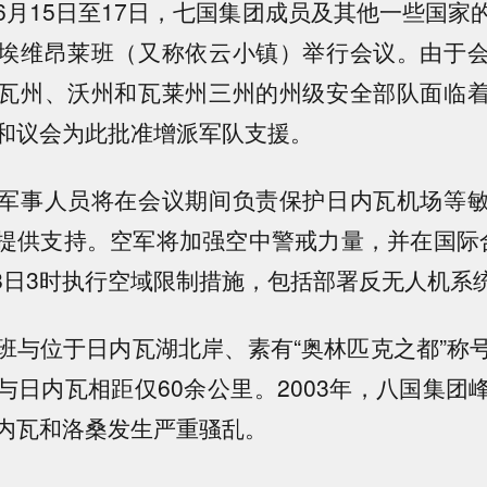
6月15日至17日，七国集团成员及其他一些国家
埃维昂莱班（又称依云小镇）举行会议。由于
瓦州、沃州和瓦莱州三州的州级安全部队面临
和议会为此批准增派军队支援。
军事人员将在会议期间负责保护日内瓦机场等
提供支持。空军将加强空中警戒力量，并在国际
至18日3时执行空域限制措施，包括部署反无人机系
班与位于日内瓦湖北岸、素有“奥林匹克之都”称
与日内瓦相距仅60余公里。2003年，八国集团
内瓦和洛桑发生严重骚乱。