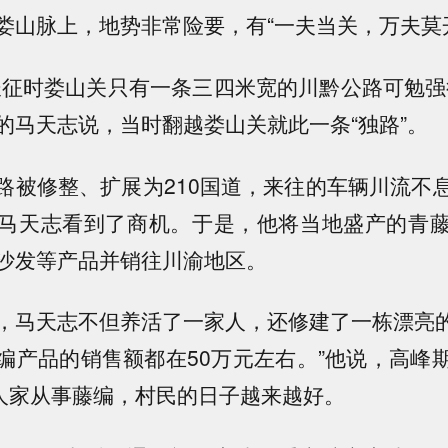
娄山脉上，地势非常险要，有“一夫当关，万夫莫
长征时娄山关只有一条三四米宽的川黔公路可勉强
的马天志说，当时翻越娄山关就此一条“独路”。
路被修整、扩展为210国道，来往的车辆川流不
马天志看到了商机。于是，他将当地盛产的青
沙发等产品并销往川渝地区。
，马天志不但养活了一家人，还修建了一栋漂亮的
编产品的销售额都在50万元左右。”他说，高峰
户人家从事藤编，村民的日子越来越好。