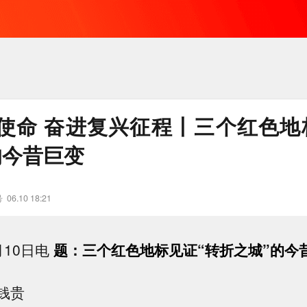
使命 奋进复兴征程丨三个红色地
的今昔巨变
号
06.10 18:21
月10日电
题：三个红色地标见证“转折之城”的今
钱贵