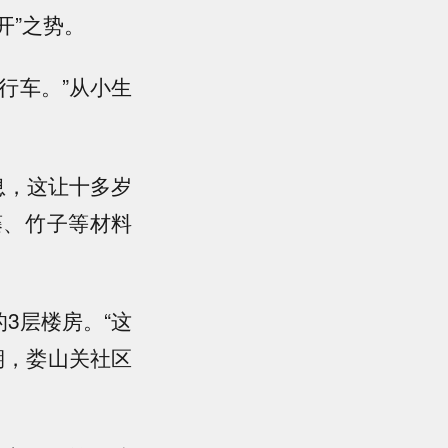
开”之势。
行车。”从小生
息，这让十多岁
藤、竹子等材料
3层楼房。“这
期，娄山关社区