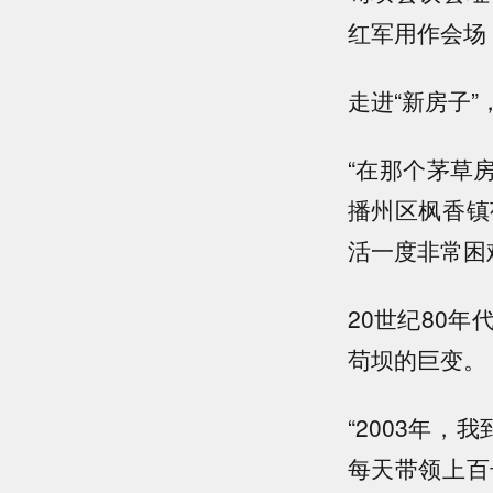
红军用作会场
走进“新房子
“在那个茅草
播州区枫香镇
活一度非常困
20世纪80
苟坝的巨变。
“2003年
每天带领上百