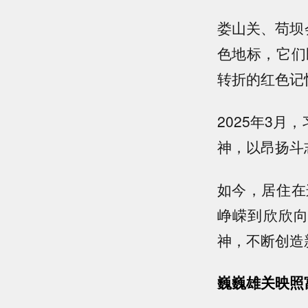
娄山关、苟坝
色地标，它们
转折的红色记
2025年3
神，以昂扬斗
如今，居住在
峥嵘到欣欣
神，不断创造
巍巍雄关映照