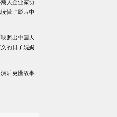
外潮人企业家协
她读懂了影片中
更映照出中国人
有义的日子娓娓
出演后更懂故事