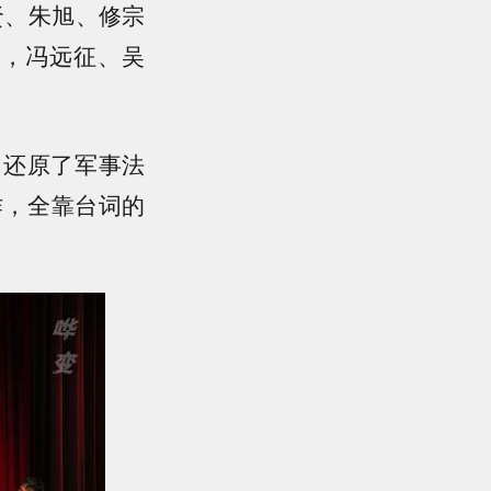
贤、朱旭、修宗
排，冯远征、吴
，还原了军事法
作，全靠台词的