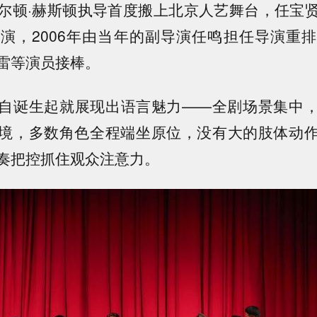
尔顿·赫斯顿执导首度搬上北京人艺舞台，任宝
演，2006年由当年的副导演任鸣担任导演重
雷等演员接棒。
自诞生起就展现出语言魅力——全剧场景集中
境，多数角色全程端坐原位，没有大的肢体动
奏把控抓住观众注意力。