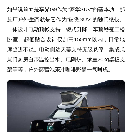
如果说前面是享界G9作为"豪华SUV"的基本功，那
原厂户外生态就是它作为"硬派SUV"的独门绝技。
一体设计电动顶帐支持一键式升降，车顶秒变二楼
卧室。超低贴合设计仅加高150mm以内，日常地
库照进不误。电动侧边天幕支持无级悬停、集成式
尾门厨房自带温控出水、电陶炉、承重20kg桌板支
架等等，户外露营泡茶冲咖啡野餐一气呵成。