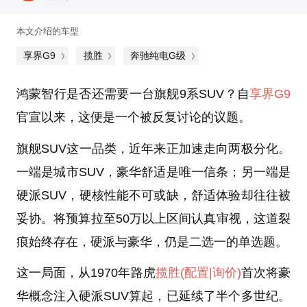
本文介绍的车型
享界G9
揽胜
奔驰纯电G级
鸿蒙智行是否还需要一台旗舰9系SUV？自
享界G9
官宣以来，这便是一个被反复讨论的议题。
旗舰SUV这一品类，近年来正加速走向两极分化。
一端是城市SUV，豪华舒适是唯一信条；另一端是
硬派SUV，硬核性能不可或缺，舒适体验却往往被
妥协。将预算拉至50万以上区间认真审视，这道裂
痕始终存在，硬派与豪华，仍是二选一的单选题。
这一局面，从1970年路虎
揽胜
(配置
|询价)
首次将豪
华概念注入硬派SUV算起，已延续了半个多世纪。