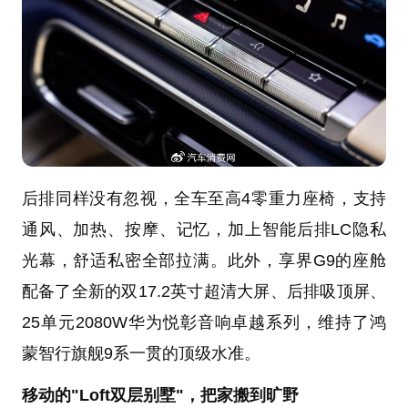
后排同样没有忽视，全车至高4零重力座椅，支持
通风、加热、按摩、记忆，加上智能后排LC隐私
光幕，舒适私密全部拉满。此外，享界G9的座舱
配备了全新的双17.2英寸超清大屏、后排吸顶屏、
25单元2080W华为悦彰音响卓越系列，维持了鸿
蒙智行旗舰9系一贯的顶级水准。
移动的"Loft双层别墅"，把家搬到旷野