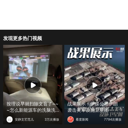
发现更多热门视频
按理说早就扫除文盲了~~
战果展示！伊媒公布伊朗
~怎么新能源车的洗脑洗
袭击美军设施卫星图
出了这么多
安静文艺范儿
3万次播放
看度新闻
7794次播放