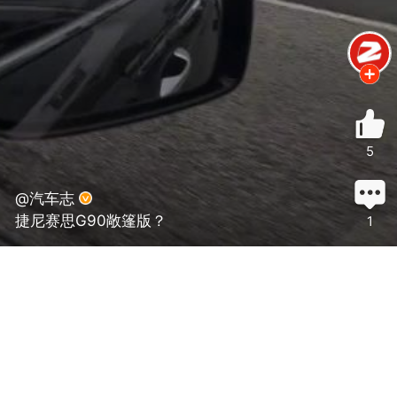
5
@汽车志
捷尼赛思G90敞篷版？
1