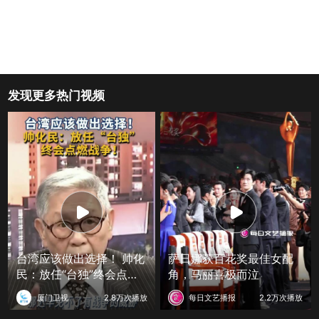
发现更多热门视频
台湾应该做出选择！ 帅化
萨日娜获百花奖最佳女配
民：放任“台独”终会点燃
角，马丽喜极而泣
战争！
厦门卫视
2.8万次播放
每日文艺播报
2.2万次播放