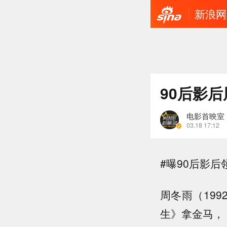
新浪网
90后影
电影首映室
03.18 17:12
#曝90后影后
周冬雨（19
生》拿金马，