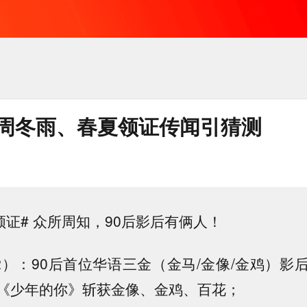
后周冬雨、春夏领证传闻引猜测
领证# 众所周知，90后影后有俩人！
92）：90后首位华语三金（金马/金像/金鸡）影
《少年的你》斩获金像、金鸡、百花；