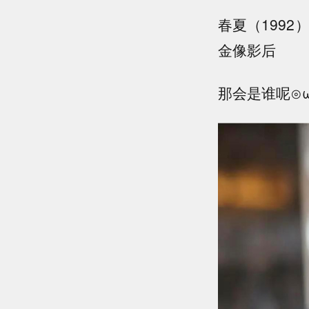
春夏（199
金像影后
那会是谁呢⊙