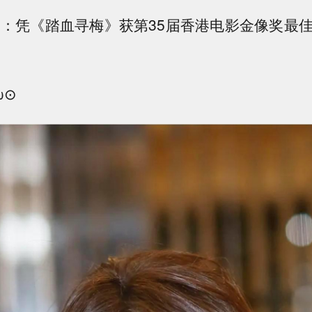
2）：凭《踏血寻梅》获第35届香港电影金像奖最佳
ω⊙