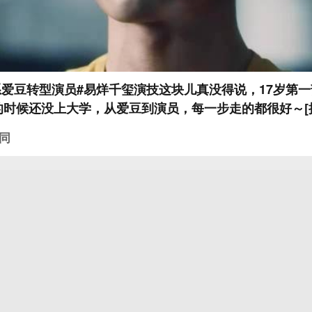
系爱豆转型演员#易烊千玺演技这块儿真没得说，17岁第
同