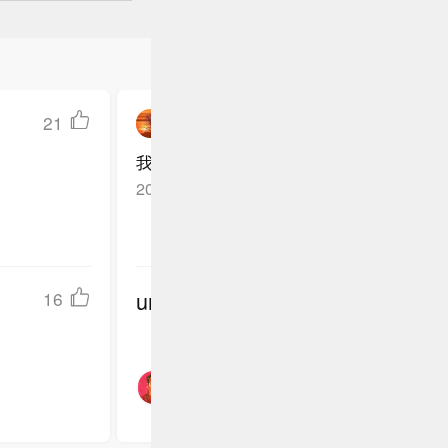
21
蓝桉_已遇释槐鸟_
我们杨紫老婆优秀
四川
回复TA
2024-06-27
undefined
16