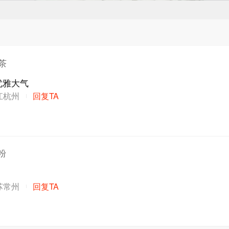
泡茶
优雅大气
江杭州
回复TA
粉
苏常州
回复TA