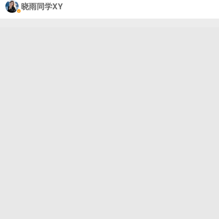
晓雨同学XY