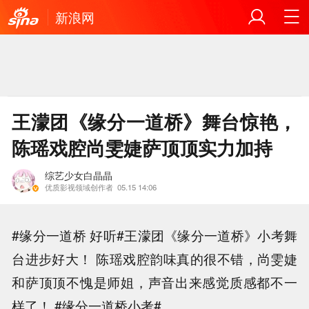
新浪网
王濛团《缘分一道桥》舞台惊艳，
陈瑶戏腔尚雯婕萨顶顶实力加持
综艺少女白晶晶
优质影视领域创作者
05.15 14:06
#缘分一道桥 好听#王濛团《缘分一道桥》小考舞
台进步好大！ 陈瑶戏腔韵味真的很不错，尚雯婕
和萨顶顶不愧是师姐，声音出来感觉质感都不一
样了！ #缘分一道桥小考#