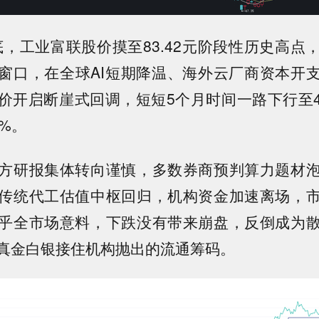
月底，工业富联股价摸至83.42元阶段性历史高
窗口，在全球AI短期降温、海外云厂商资本开
价开启断崖式回调，短短5个月时间一路下行至47
%。
方研报集体转向谨慎，多数券商预判算力题材
传统代工估值中枢回归，机构资金加速离场，
乎全市场意料，下跌没有带来崩盘，反倒成为
真金白银接住机构抛出的流通筹码。