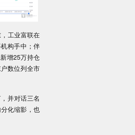
末，工业富联在
等机构手中；伴
年新增25万持仓
东户数位列全市
言，并对话三名
的分化缩影，也