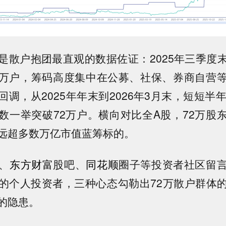
是散户抱团最直观的数据佐证：2025年三季度
.6万户，筹码高度集中在公募、社保、券商自营
调，从2025年年末到2026年3月末，短短半
数一举突破72万户。横向对比全A股，72万股
远超多数万亿市值蓝筹标的。
、
东方财富
股吧、
同花顺
圈子等投资者社区留
的个人投资者，三种心态勾勒出72万散户群体
的隐患。