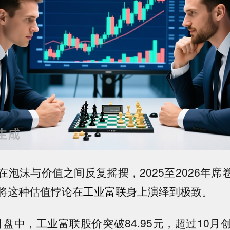
泡沫与价值之间反复摇摆，2025至2026年席
将这种估值悖论在
工业富联
身上演绎到极致。
3日盘中，工业富联股价突破84.95元，超过10