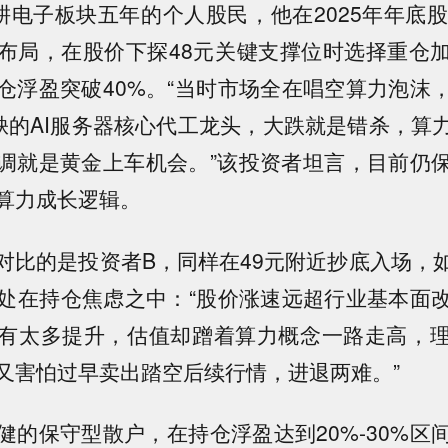
耕电子板块五年的个人股民，他在2025年年底股
布局，在股价下探48元关键支撑位时选择重仓
仓浮盈突破40%。“当时市场全在唱空算力泡沫
缺的AI服务器核心代工龙头，大跌就是错杀，算
调就是黄金上车机会。”该投资者坦言，目前仍
算力成长逻辑。
对比的是投资者B，同样在49元附近抄底入场，
终处在持仓焦虑之中：“股价涨速远超行业基本面
有太多提升，估值却蹭着算力概念一路走高，
又害怕过早卖出踏空后续行情，进退两难。”
健的保守型散户，在持仓浮盈达到20%-30%区