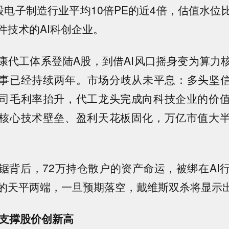
A股电子制造行业平均10倍PE的近4倍，估值水
件技术的AI科创企业。
康代工体系登陆A股，到借AI风口摇身变为算力
事已经持续两年。市场分歧从未平息：多头坚信
司毛利率抬升，代工龙头完成向科技企业的价
核心技术壁垒、盈利天花板固化，万亿市值大
锯背后，72万持仓散户的资产命运，被绑在AI
的天平两端，一旦预期落空，戴维斯双杀将显示
仰支撑股价创新高