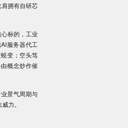
位比肩拥有自研芯
核心标的，工业
AI服务器代工
值蜕变；空头笃
半由概念炒作催
行业景气周期与
出威力。