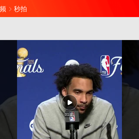
频
秒拍
01:11