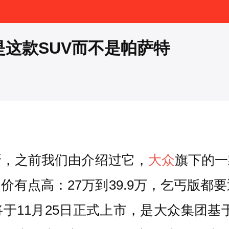
是这款SUV而不是帕萨特
呀，之前我们由介绍过它，
大众
旗下的一
有点高：27万到39.9万，乞丐版都
n将于11月25日正式上市，是大众集团基