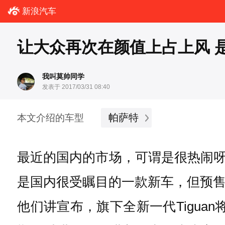
新浪汽车
让大众再次在颜值上占上风 
我叫莫帅同学
发表于 2017/03/31 08:40
帕萨特
本文介绍的车型
最近的国内的市场，可谓是很热闹
是国内很受瞩目的一款新车，但预售价
他们讲宣布，旗下全新一代Tigua