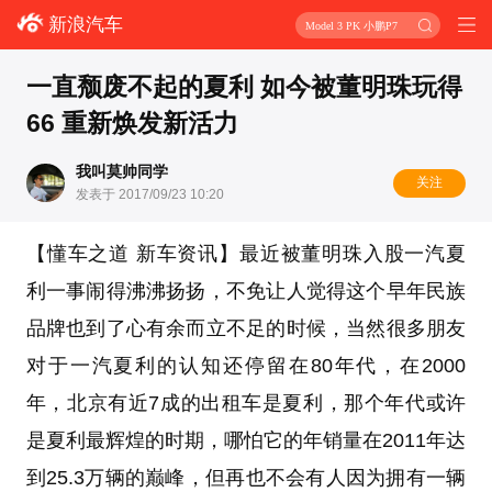
新浪汽车
Model 3 PK 小鹏P7
一直颓废不起的夏利 如今被董明珠玩得
66 重新焕发新活力
我叫莫帅同学
关注
发表于 2017/09/23 10:20
【懂车之道 新车资讯】最近被董明珠入股一汽夏
利一事闹得沸沸扬扬，不免让人觉得这个早年民族
品牌也到了心有余而立不足的时候，当然很多朋友
对于一汽夏利的认知还停留在80年代，在2000
年，北京有近7成的出租车是夏利，那个年代或许
是夏利最辉煌的时期，哪怕它的年销量在2011年达
到25.3万辆的巅峰，但再也不会有人因为拥有一辆