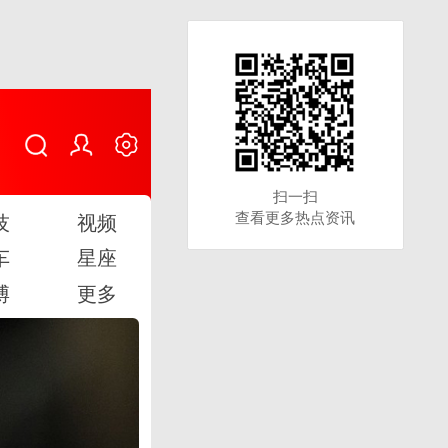
扫一扫
扫一扫
查看更多热点资讯
查看更多热点资讯
技
视频
车
星座
博
更多