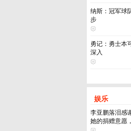
纳斯：冠军球
步
勇记：勇士本
深入
娱乐
李亚鹏落泪感
她的捐赠意愿，
99999元