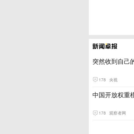
突然收到自己
178
央视
中国开放权重模
178
观察者网