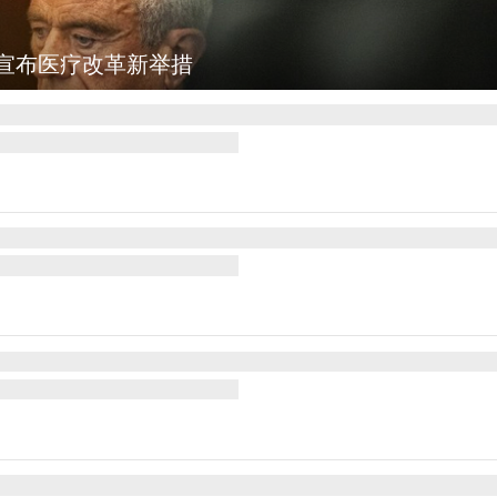
图集
云南普洱：乡村风光如画