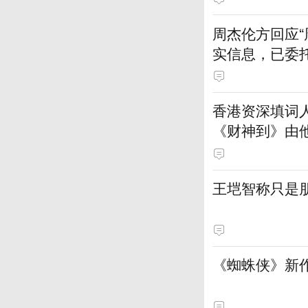
周杰伦方回应
实信息，已委
据保全
香港资深填词
《财神到》由
王垲智称只是
《蜘蛛侠》新