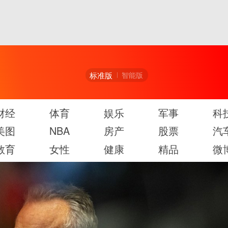
标准版
智能版
财经
体育
娱乐
军事
科
美图
NBA
房产
股票
汽
教育
女性
健康
精品
微