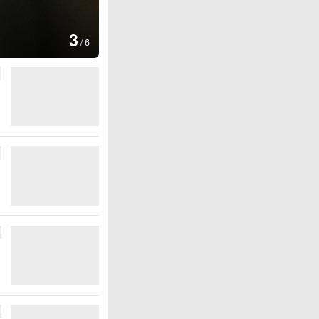
图集
4
安徽长丰：葡萄
/
6