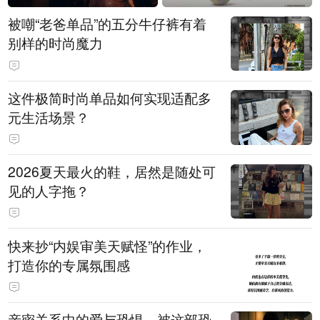
被嘲“老爸单品”的五分牛仔裤有着
别样的时尚魔力
这件极简时尚单品如何实现适配多
元生活场景？
2026夏天最火的鞋，居然是随处可
见的人字拖？
快来抄“内娱审美天赋怪”的作业，
打造你的专属氛围感
亲密关系中的爱与恐惧，被这部恐