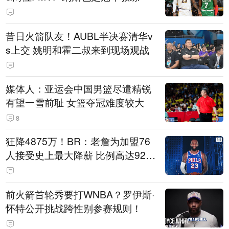
昔日火箭队友！AUBL半决赛清华v
s上交 姚明和霍二叔来到现场观战
媒体人：亚运会中国男篮尽遣精锐
有望一雪前耻 女篮夺冠难度较大
8
狂降4875万！BR：老詹为加盟76
人接受史上最大降薪 比例高达92.
6%
前火箭首轮秀要打WNBA？罗伊斯·
怀特公开挑战跨性别参赛规则！