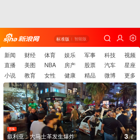
标准版
智能版
新闻
财经
体育
娱乐
军事
科技
视频
直播
美图
NBA
房产
股票
汽车
星座
小说
教育
女性
健康
精品
微博
更多
图集
4
叙利亚：大马士革发生爆炸
/
6