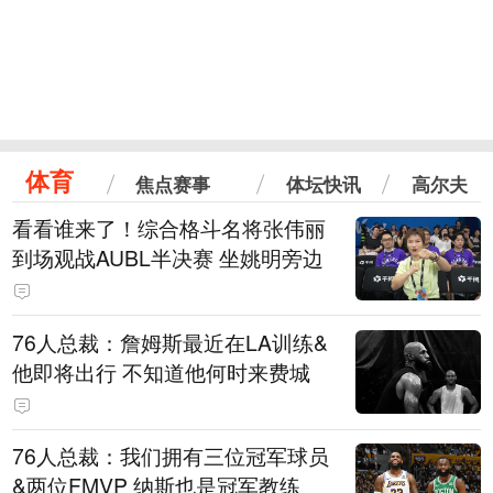
体育
焦点赛事
体坛快讯
高尔夫
看看谁来了！综合格斗名将张伟丽
到场观战AUBL半决赛 坐姚明旁边
76人总裁：詹姆斯最近在LA训练&
他即将出行 不知道他何时来费城
76人总裁：我们拥有三位冠军球员
&两位FMVP 纳斯也是冠军教练