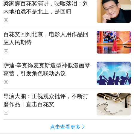
梁家辉百花奖演讲，哽咽落泪：到
内地拍戏不是北上，是回归
百花奖回到北京，电影人用作品回
应人民期待
萨迪·辛克饰麦克斯造型神似漫画琴·
葛蕾，引发角色联动热议
导演大鹏：正视观众批评，不断打
磨作品｜直击百花奖
点击查看更多