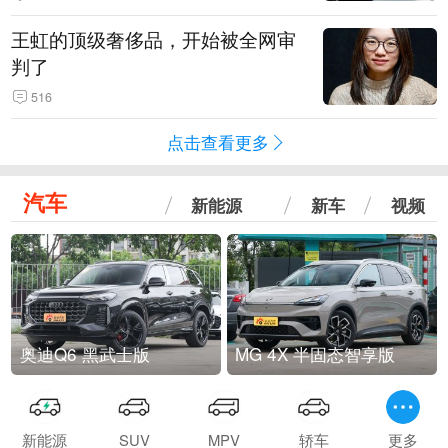
王虹的顶级奢侈品，开始被全网审
判了
516
点击查看更多
汽车
新能源
新车
视频
奥迪Q6 黑武士版
MG 4X 半固态智享版
新能源
SUV
MPV
轿车
更多