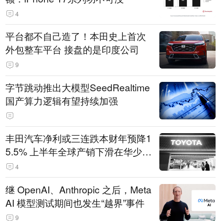
4
平台都不自己造了！本田史上首次
外包整车平台 接盘的是印度公司
9
字节跳动推出大模型SeedRealtime
国产算力逻辑有望持续加强
丰田汽车净利或三连跌本财年预降1
5.5% 上半年全球产销下滑在华少卖
14.3万辆
4
继 OpenAI、Anthropic 之后，Meta
AI 模型测试期间也发生“越界”事件
9