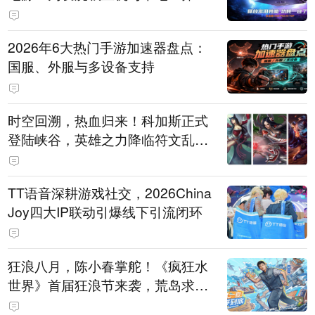
打造旗舰供电方案
2026年6大热门手游加速器盘点：
国服、外服与多设备支持
时空回溯，热血归来！科加斯正式
登陆峡谷，英雄之力降临符文乱
斗！
TT语音深耕游戏社交，2026China
Joy四大IP联动引爆线下引流闭环
狂浪八月，陈小春掌舵！《疯狂水
世界》首届狂浪节来袭，荒岛求生
直播即将开启