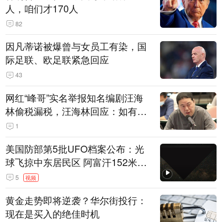
人，咱们才170人
82
因凡蒂诺被爆曾与女员工有染，国
际足联、欧足联紧急回应
43
网红“峰哥”实名举报知名编剧汪海
林偷税漏税，汪海林回应：如有违
法行为，相关机构自会进行评判和
1
处理
美国防部第5批UFO档案公布：光
球飞掠中东居民区 阿富汗152米三
角形遮蔽星光
5
视频
黄金走势即将逆袭？华尔街投行：
现在是买入的绝佳时机