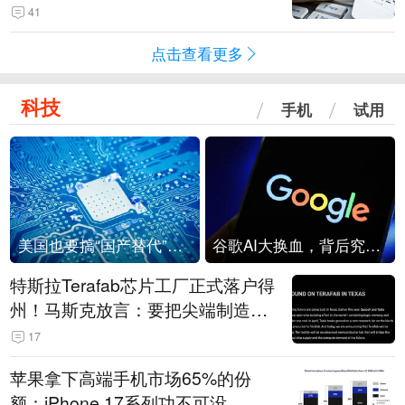
41
点击查看更多
科技
手机
试用
美国也要搞“国产替代”？先算清三笔账
谷歌AI大换血，背后究竟发生了什么？
特斯拉Terafab芯片工厂正式落户得
州！马斯克放言：要把尖端制造带
回美国
17
苹果拿下高端手机市场65%的份
额：iPhone 17系列功不可没