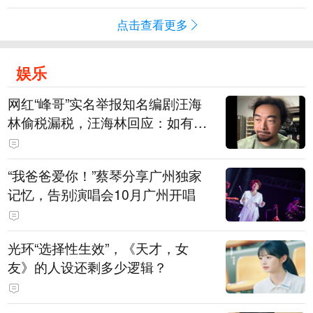
点击查看更多
娱乐
网红“峰哥”实名举报知名编剧汪海
林偷税漏税，汪海林回应：如有违
法行为，相关机构自会进行评判和
处理，清者自清，无需一一回应
“我爸爸爱你！”蔡琴分享广州独家
记忆，告别演唱会10月广州开唱
光环“选择性生效”，《天才，女
友》的人设还剩多少逻辑？