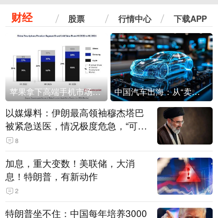
财经
股票
行情中心
下载APP
苹果拿下高端手机市场65%的份额：iPhone 17系列功不可没
中国汽车出海：从“卖出去”到“走进去”
以媒爆料：伊朗最高领袖穆杰塔巴
被紧急送医，情况极度危急，“可能
随时会死去”
8
加息，重大变数！美联储，大消
息！特朗普，有新动作
2
特朗普坐不住：中国每年培养3000