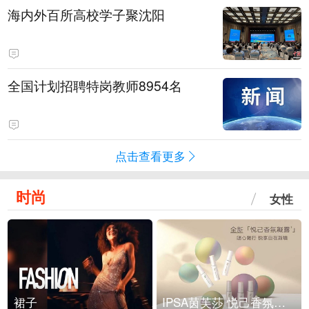
海内外百所高校学子聚沈阳
全国计划招聘特岗教师8954名
点击查看更多
时尚
女性
裙子
IPSA茵芙莎 悦己香氛凝露上市