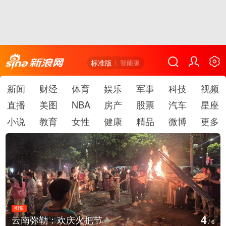
标准版
智能版
新闻
财经
体育
娱乐
军事
科技
视频
直播
美图
NBA
房产
股票
汽车
星座
小说
教育
女性
健康
精品
微博
更多
图集
4
云南弥勒：欢庆火把节
/
6