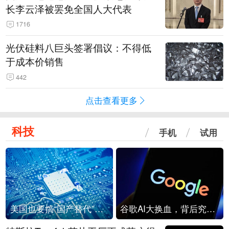
长李云泽被罢免全国人大代表
1716
光伏硅料八巨头签署倡议：不得低
于成本价销售
442
点击查看更多
科技
手机
试用
美国也要搞“国产替代”？先算清三笔账
谷歌AI大换血，背后究竟发生了什么？