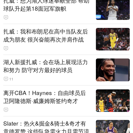
扎威：想为湖人球迷奉献全部 帮助
球队升起第18面冠军旗帜
扎威：我和布朗尼在高中当队友后
成为朋友 很兴奋能再次并肩作战
湖人新援扎威：会在场上展现活力
和努力 防守对方最好的球员
11
离开CBA！Haynes：自由球员后
卫阿隆德斯·威廉姆斯签约奇才
Slater：热火&掘金&骑士&奇才有
意德罗赞 这些队急需火力且需节流