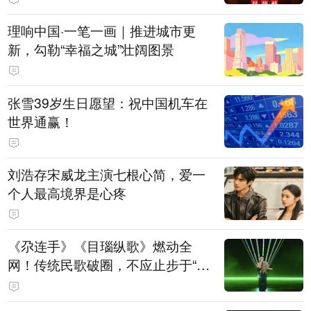
理响中国·一笔一画｜推进城市更
新，勾勒“幸福之城”壮阔图景
张雪39岁生日愿望：祝中国机车在
世界通赢！
刘浩存宋威龙主演七根心简，爱一
个人最高境界是心疼
《尕连手》《目瑙纵歌》燃动全
网！传统民歌破圈，不应止步于“上
头”