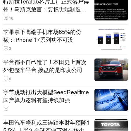
特斯拉Terafab芯片工厂正式落户得
州！马斯克放言：要把尖端制造带
回美国
16
苹果拿下高端手机市场65%的份
额：iPhone 17系列功不可没
3
平台都不自己造了！本田史上首次
外包整车平台 接盘的是印度公司
8
字节跳动推出大模型SeedRealtime
国产算力逻辑有望持续加强
丰田汽车净利或三连跌本财年预降1
5.5% 上半年全球产销下滑在华少卖