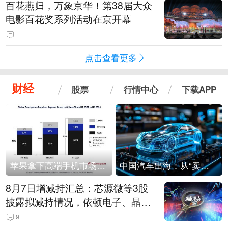
百花燕归，万象京华！第38届大众
电影百花奖系列活动在京开幕
点击查看更多
财经
股票
行情中心
下载APP
苹果拿下高端手机市场65%的份额：iPhone 17系列功不可没
中国汽车出海：从“卖出去”到“走进去”
8月7日增减持汇总：芯源微等3股
披露拟减持情况，依顿电子、晶华
微拟增持（表）
9