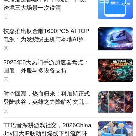
跨境三大场景一次说清
技嘉推出钛金雕1600PG5 AI TOP
电源：为发烧级主机与本地AI算力
打造旗舰供电方案
2026年6大热门手游加速器盘点：
国服、外服与多设备支持
时空回溯，热血归来！科加斯正式
登陆峡谷，英雄之力降临符文乱
斗！
TT语音深耕游戏社交，2026China
Joy四大IP联动引爆线下引流闭环