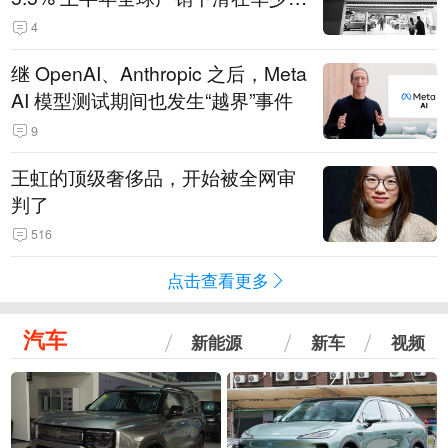
14.3万辆
4
继 OpenAI、Anthropic 之后，Meta
AI 模型测试期间也发生“越界”事件
9
王虹的顶级奢侈品，开始被全网审
判了
516
点击查看更多
汽车
新能源
新车
视频