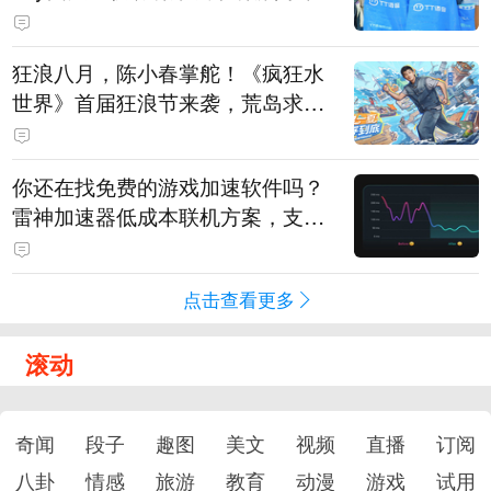
狂浪八月，陈小春掌舵！《疯狂水
世界》首届狂浪节来袭，荒岛求生
直播即将开启
你还在找免费的游戏加速软件吗？
雷神加速器低成本联机方案，支持
免费试用
点击查看更多
滚动
奇闻
段子
趣图
美文
视频
直播
订阅
八卦
情感
旅游
教育
动漫
游戏
试用