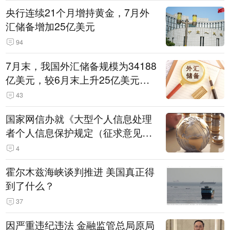
央行连续21个月增持黄金，7月外
汇储备增加25亿美元
94
7月末，我国外汇储备规模为34188
亿美元，较6月末上升25亿美元，
升幅为0.07%
43
国家网信办就《大型个人信息处理
者个人信息保护规定（征求意见
稿）》公开征求意见
4
霍尔木兹海峡谈判推进 美国真正得
到了什么？
37
因严重违纪违法 金融监管总局原局