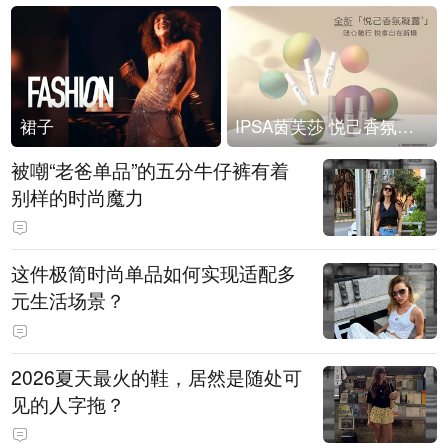
裙子
IPSA茵芙莎 悦己香氛凝露上市
被嘲“老爸单品”的五分牛仔裤有着
别样的时尚魔力
这件极简时尚单品如何实现适配多
元生活场景？
2026夏天最火的鞋，居然是随处可
见的人字拖？