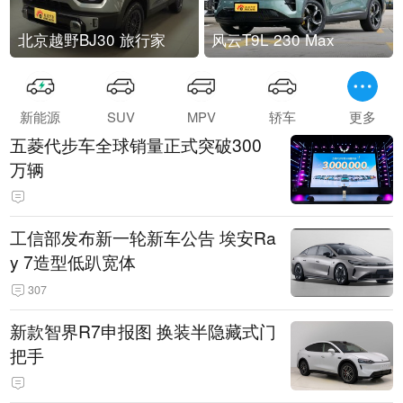
北京越野BJ30 旅行家
风云T9L 230 Max
新能源
SUV
MPV
轿车
更多
五菱代步车全球销量正式突破300
万辆
工信部发布新一轮新车公告 埃安Ra
y 7造型低趴宽体
307
新款智界R7申报图 换装半隐藏式门
把手