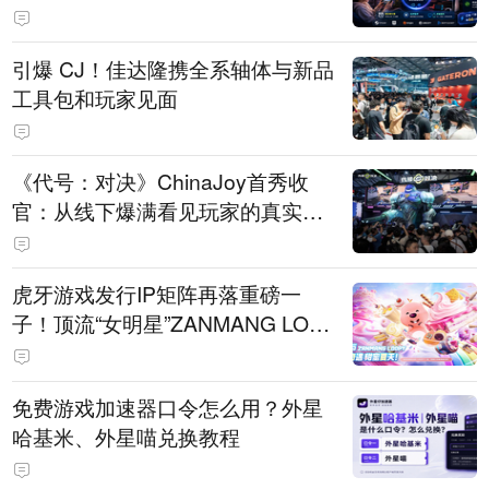
引爆 CJ！佳达隆携全系轴体与新品
工具包和玩家见面
《代号：对决》ChinaJoy首秀收
官：从线下爆满看见玩家的真实期
待
虎牙游戏发行IP矩阵再落重磅一
子！顶流“女明星”ZANMANG LOO
PY 正版3D消除手游《消消奇遇》
惊喜曝光
免费游戏加速器口令怎么用？外星
哈基米、外星喵兑换教程