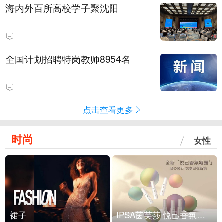
海内外百所高校学子聚沈阳
全国计划招聘特岗教师8954名
点击查看更多
时尚
女性
裙子
IPSA茵芙莎 悦己香氛凝露上市