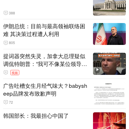
388
伊朗总统：目前与最高领袖联络困
难 其决策过程遭人利用
805
提词器突然失灵，加拿大总理疑似
调侃特朗普：“我可不像某位领导
人，把这当成一场阴谋”，全场哄笑
视频
广告吐槽女生月经气味大？babysh
eep品牌发布致歉声明
72
韩国部长：我最担心中国了