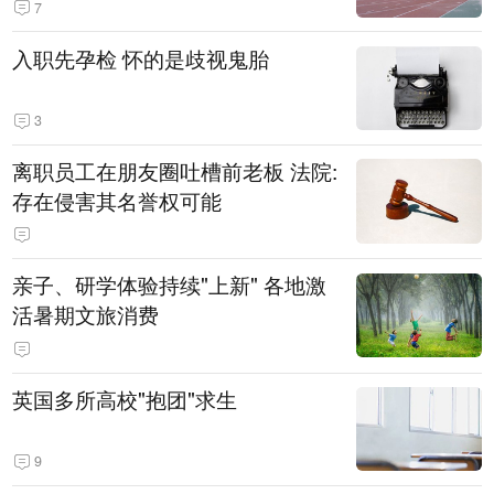
7
入职先孕检 怀的是歧视鬼胎
3
离职员工在朋友圈吐槽前老板 法院:
存在侵害其名誉权可能
亲子、研学体验持续"上新" 各地激
活暑期文旅消费
英国多所高校"抱团"求生
9