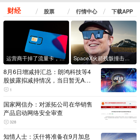
财经
股票
行情中心
下载APP
运营商干掉了流量卡，他们真的玩不起了
SpaceX火箭残骸撞击月球
8月6日增减持汇总：朗鸿科技等4
股披露拟减持情况，当日暂无A股
公司披露拟增持情况（表）
1
国家网信办：对派拓公司在华销售
产品启动网络安全审查
328
知情人士：沃什将准备在9月加息