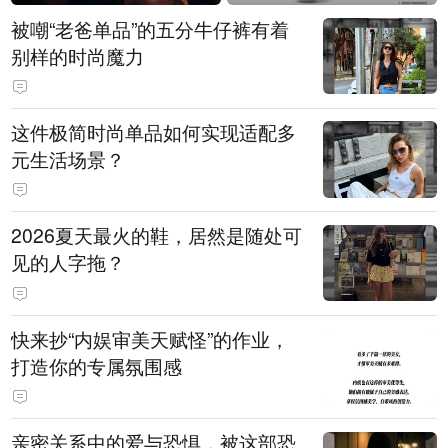
被嘲“老爸单品”的五分牛仔裤有着
别样的时尚魔力
这件极简时尚单品如何实现适配多
元生活场景？
2026夏天最火的鞋，居然是随处可
见的人字拖？
快来抄“内娱审美天赋怪”的作业，
打造你的专属氛围感
亲密关系中的爱与恐惧，被这部恐