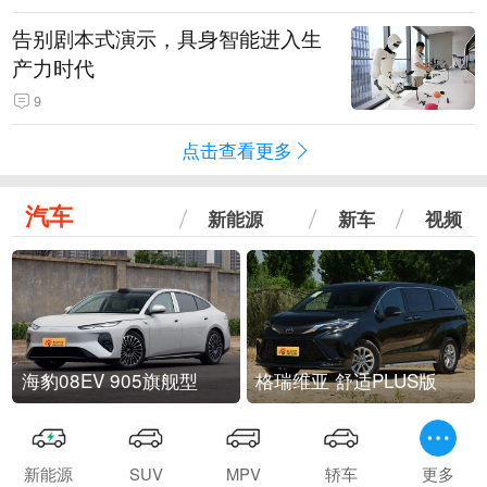
告别剧本式演示，具身智能进入生
产力时代
9
点击查看更多
汽车
新能源
新车
视频
海豹08EV 905旗舰型
格瑞维亚 舒适PLUS版
新能源
SUV
MPV
轿车
更多