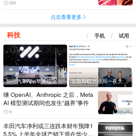
229
点击查看更多
科技
手机
试用
智己汽车App苹果端突然“下架”
谷歌AI权力格局一夜大洗牌
继 OpenAI、Anthropic 之后，Meta
AI 模型测试期间也发生“越界”事件
9
丰田汽车净利或三连跌本财年预降1
5.5% 上半年全球产销下滑在华少卖