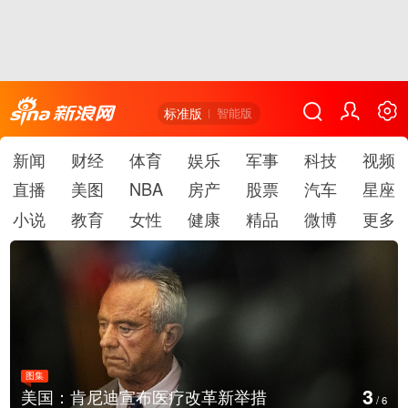
标准版
智能版
新闻
财经
体育
娱乐
军事
科技
视频
直播
美图
NBA
房产
股票
汽车
星座
小说
教育
女性
健康
精品
微博
更多
图集
4
美国：肯尼迪宣布医疗改革新举措
/
6