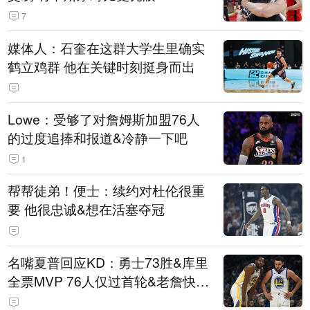
7
媒体人：石奎在这群大学生里确实
鹤立鸡群 他在关键时刻挺身而出
Lowe：受够了对詹姆斯加盟76人
的过度追捧和报道&冷静一下吧
1
帮帮徒弟！便士：续约对杜伦很重
要 他很忠诚&想在活塞夺冠
名嘴夏普回应KD：勇士73胜&库里
全票MVP 76人仅过首轮&老詹快42
了