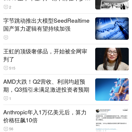
14.3万辆
2
字节跳动推出大模型SeedRealtime
国产算力逻辑有望持续加强
王虹的顶级奢侈品，开始被全网审
判了
515
AMD大跌！Q2营收、利润均超预
期，Q3指引未满足激进投资者预期
1
Anthropic年入1万亿美元后，算力
价格狂飙10倍
56