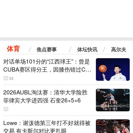
体育
焦点赛事
体坛快讯
高尔夫
对话单场101分的“江西球王”：曾是
CUBA赛区得分王，因膝伤错过CB
A选秀
33
2026AUBL淘汰赛：清华大学险胜
菲律宾大学进四强 石奎26+5+6
Lowe：谢泼德第三年打不好就得被
交易 有卡斯尔对比更扎眼