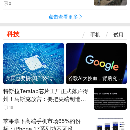
机
2
点击查看更多
科技
手机
试用
美国也要搞“国产替代”？先算清三笔账
谷歌AI大换血，背后究竟发生了什么？
特斯拉Terafab芯片工厂正式落户得
州！马斯克放言：要把尖端制造带
回美国
18
苹果拿下高端手机市场65%的份
额：iPhone 17系列功不可没