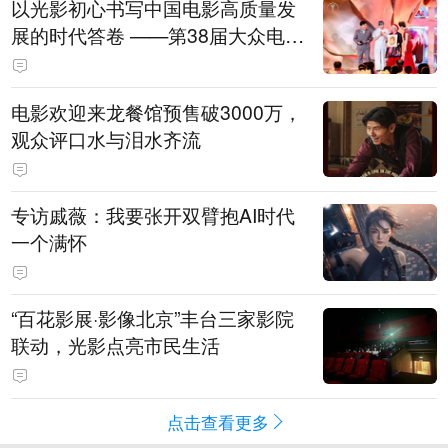
以光影初心书写中国电影高质量发
展的时代答卷 ——第38届大众电影
百花奖系列活动开幕晚会综述
电影欢迎来龙餐馆预售破3000万，
观众评口水与泪水齐流
专访戚薇：我要张开双臂抱AI时代
一个满怀
“百花影展·影像北京”丰台三家影院
联动，光影点亮市民生活
点击查看更多