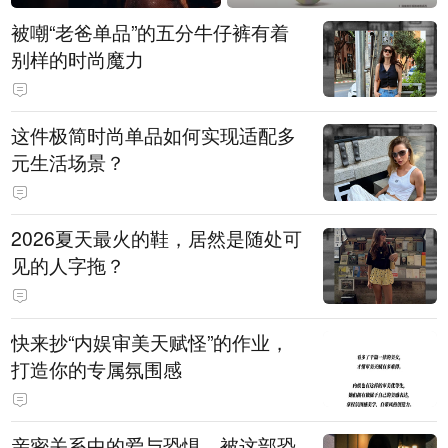
被嘲“老爸单品”的五分牛仔裤有着
别样的时尚魔力
这件极简时尚单品如何实现适配多
元生活场景？
2026夏天最火的鞋，居然是随处可
见的人字拖？
快来抄“内娱审美天赋怪”的作业，
打造你的专属氛围感
亲密关系中的爱与恐惧，被这部恐