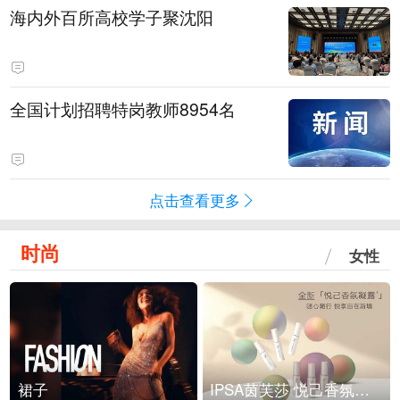
海内外百所高校学子聚沈阳
全国计划招聘特岗教师8954名
点击查看更多
时尚
女性
裙子
IPSA茵芙莎 悦己香氛凝露上市