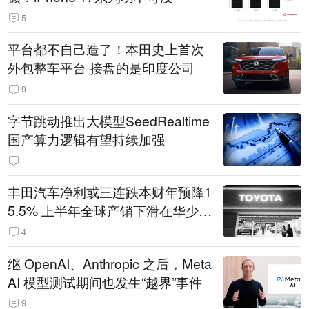
5
平台都不自己造了！本田史上首次
外包整车平台 接盘的是印度公司
9
字节跳动推出大模型SeedRealtime
国产算力逻辑有望持续加强
丰田汽车净利或三连跌本财年预降1
5.5% 上半年全球产销下滑在华少卖
14.3万辆
4
继 OpenAI、Anthropic 之后，Meta
AI 模型测试期间也发生“越界”事件
9