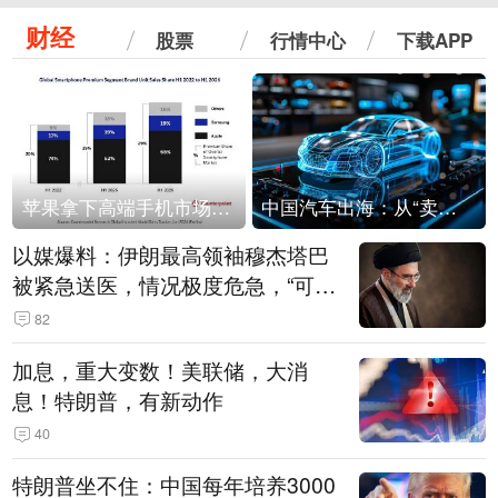
财经
股票
行情中心
下载APP
苹果拿下高端手机市场65%的份额：iPhone 17系列功不可没
中国汽车出海：从“卖出去”到“走进去”
以媒爆料：伊朗最高领袖穆杰塔巴
被紧急送医，情况极度危急，“可能
随时会死去”
82
加息，重大变数！美联储，大消
息！特朗普，有新动作
40
特朗普坐不住：中国每年培养3000