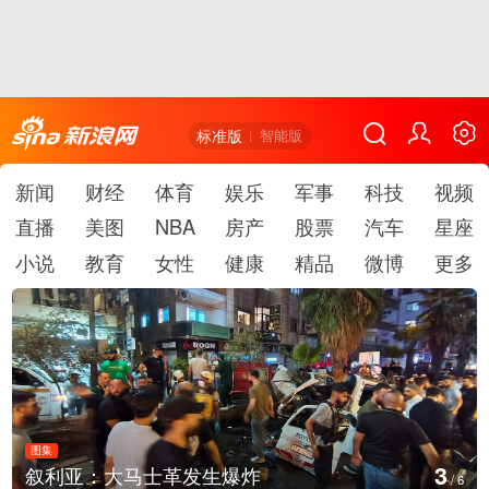
标准版
智能版
新闻
财经
体育
娱乐
军事
科技
视频
直播
美图
NBA
房产
股票
汽车
星座
小说
教育
女性
健康
精品
微博
更多
图集
4
士革发生爆炸
云南弥勒：欢庆火
/
6