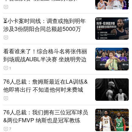
⏳️小卡案时间线：调查或拖到明年
涉及3份阴阳合同总额超5000万
看看谁来了！综合格斗名将张伟丽
到场观战AUBL半决赛 坐姚明旁边
1
76人总裁：詹姆斯最近在LA训练&
他即将出行 不知道他何时来费城
76人总裁：我们拥有三位冠军球员
&两位FMVP 纳斯也是冠军教练
7