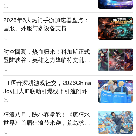
打造旗舰供电方案
2026年6大热门手游加速器盘点：
国服、外服与多设备支持
时空回溯，热血归来！科加斯正式
登陆峡谷，英雄之力降临符文乱
斗！
TT语音深耕游戏社交，2026China
Joy四大IP联动引爆线下引流闭环
狂浪八月，陈小春掌舵！《疯狂水
世界》首届狂浪节来袭，荒岛求生
直播即将开启