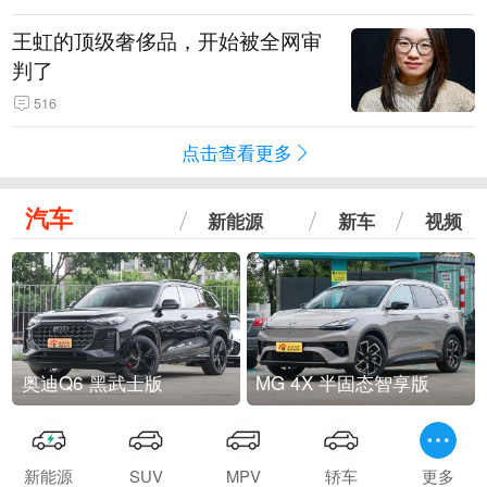
王虹的顶级奢侈品，开始被全网审
判了
516
点击查看更多
汽车
新能源
新车
视频
奥迪Q6 黑武士版
MG 4X 半固态智享版
新能源
SUV
MPV
轿车
更多