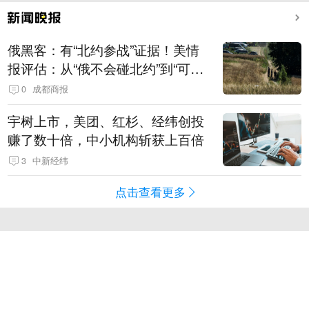
俄黑客：有“北约参战”证据！美情
报评估：从“俄不会碰北约”到“可能
发动有限攻击”
0
成都商报
宇树上市，美团、红杉、经纬创投
赚了数十倍，中小机构斩获上百倍
3
中新经纬
点击查看更多