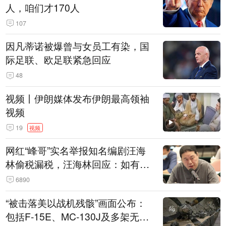
人，咱们才170人
107
因凡蒂诺被爆曾与女员工有染，国
际足联、欧足联紧急回应
48
视频丨伊朗媒体发布伊朗最高领袖
视频
19
视频
网红“峰哥”实名举报知名编剧汪海
林偷税漏税，汪海林回应：如有违
法行为，相关机构自会进行评判和
6890
处理
“被击落美以战机残骸”画面公布：
包括F-15E、MC-130J及多架无人