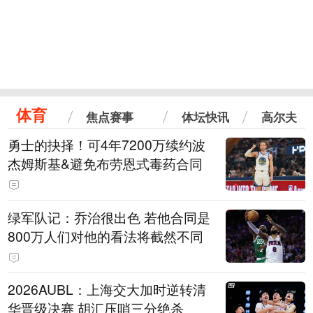
体育
焦点赛事
体坛快讯
高尔夫
勇士的抉择！可4年7200万续约波
杰姆斯基&避免布劳恩式毒药合同
绿军队记：乔治很出色 若他合同是
800万人们对他的看法将截然不同
2026AUBL：上海交大加时逆转清
华晋级决赛 胡汇压哨三分绝杀