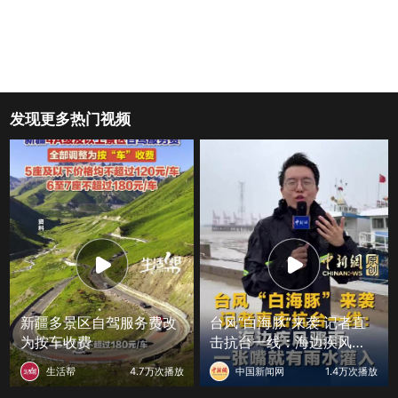
发现更多热门视频
新疆多景区自驾服务费改
台风“白海豚”来袭 记者直
为按车收费
击抗台一线：海边疾风骤
雨 一张嘴就有雨水灌入
生活帮
4.7万次播放
中国新闻网
1.4万次播放