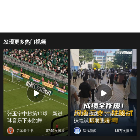
发现更多热门视频
张玉宁中超第10球，新进
成绩全作废！ 河南三支一
球音乐下未跳舞
扶笔试 即将重考
启示者手书
8749次播放
深视新闻
1.5万次播放