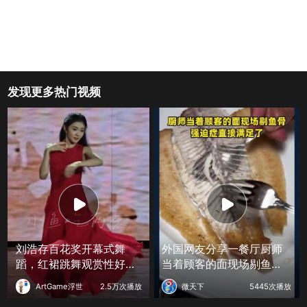
发现更多热门视频
刘浩存百花奖开幕式舞
外国网友分享一餐厅厨师
蹈，红裙跳舞观赏性好强
当着顾客的面现场剔鱼
！
骨，强迫症直接满足了
ArtGame浮世
2.5万次播放
微天下
5445次播放